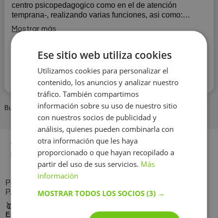
centro psicopedagogico como en el de atención
temprana-, realizando varias funciones, asi como:
participar en las intervenciones individuales ...
Mostrar más
Ese sitio web utiliza cookies
Contactar con el tutor
Utilizamos cookies para personalizar el
Leer más
contenido, los anuncios y analizar nuestro
tráfico. También compartimos
información sobre su uso de nuestro sitio
BuscaTuProfesor
Profesor
Erandio
Erandiogoikoa
con nuestros socios de publicidad y
análisis, quienes pueden combinarla con
otra información que les haya
Asignaturas populares en su ciudad
proporcionado o que hayan recopilado a
Inglés
Matemáticas
partir del uso de sus servicios.
Más
información
PREGUNTAS FRECUENTES SOBRE CLASES
PARTICULARES ERANDIO
MOSTRAR TODOS LOS SOCIOS
(3) →
🥇 ¿Cómo elegir un profesor particular en el distrito
Erandiogoikoa, ciudad Erandio?