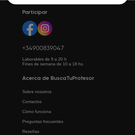
preferida.
Es una opción flexible y muchas veces más económica.
perfiles, especialidades y elegir el que mejor se adapte a
Así puedes estudiar desde cualquier lugar con conexión
Participar
tus necesidades.
a internet.
+34900839047
Laborables de 9 a 20 h
Fines de semana de 10 a 18 hs.
Acerca de BuscaTuProfesor
Sobre nosotros
Contactos
Cómo funciona
Preguntas frecuentes
Reseñas