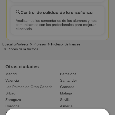
🔍
Control de calidad de la enseñanza
Analizamos los comentarios de los alumnos y nos
comunicamos con los profesionales para mejorar
el servicio
BuscaTuProfesor
Profesor
Profesor de francés
Rincón de la Victoria
Otras ciudades
Madrid
Barcelona
Valencia
Santander
Las Palmas de Gran Canaria
Granada
Bilbao
Málaga
Zaragoza
Sevilla
Córdoba
Almería
Marbella