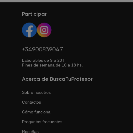
expectativas, puedes enviar otra solicitud y
BuscaTuProfesor te ayudará a encontrar otro profesor.
Participar
+34900839047
Laborables de 9 a 20 h
Fines de semana de 10 a 18 hs.
Acerca de BuscaTuProfesor
Sobre nosotros
Contactos
Cómo funciona
Preguntas frecuentes
Reseñas