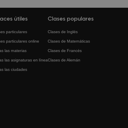
uedes solicitar otro profesor y te
laces útiles
Clases populares
es particulares
Clases de
Inglés
es particulares online
Clases de
Matemáticas
as las materias
Clases de
Francés
s las asignaturas en línea
Clases de
Alemán
as las ciudades