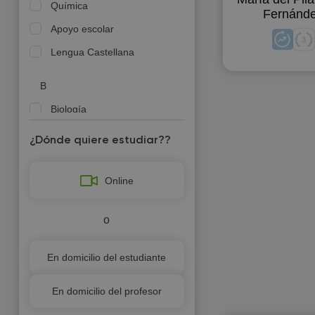
Química
Fernánd
Apoyo escolar
Lengua Castellana
B
Biología
Bioquímica
¿Dónde quiere estudiar??
D
Online
Desarrollo de la memoria
Dibujo
o
E
En domicilio del estudiante
Economía
En domicilio del profesor
Entrenador personal