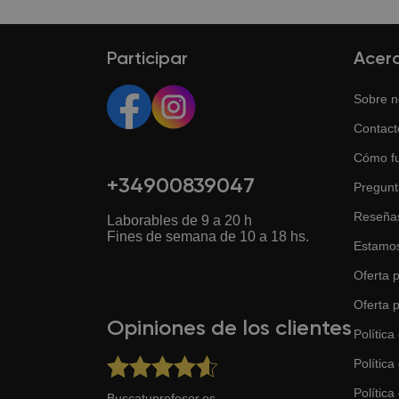
BuscaTuProfesor es una plataforma en
ayudaremos a encontrar el adecuad
Participar
Acer
Sobre n
Contact
Cómo f
+34900839047
Pregunt
Reseña
Laborables de 9 a 20 h
Fines de semana de 10 a 18 hs.
Estamos
Oferta p
Oferta 
Opiniones de los clientes
Política
Política
Política 
Buscatuprofesor.es