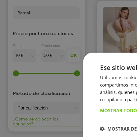
Español para extranjeros
Estadística matemática
Barrial
F
Precio por hora de clases
Física
Francés
Precio min
Precio max
OK
G
Isabel Cor
Ese sitio we
Guitarra
Utilizamos cookie
compartimos infor
H
análisis, quiene
Método de clasificación
Historia de España
recopilado a parti
L
MOSTRAR TODO
¿Cómo se colocan los
Literatura universal
anuncios?
MOSTRAR DE
O