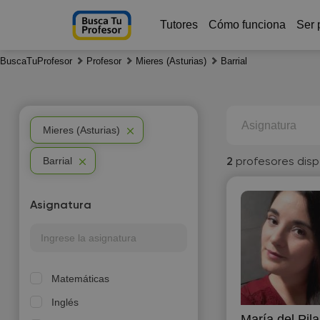
Tutores
Cómo funciona
Ser 
BuscaTuProfesor
Profesor
Mieres (Asturias)
Barrial
Asignatura
Mieres (Asturias)
Barrial
2
profesores disp
Asignatura
Matemáticas
Inglés
María del Pil