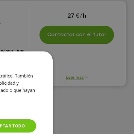
27 €/h
a
Contactar con el tutor
 vasco , por
as para el
 tráfico. También
Leer más
licidad y
onado o que hayan
PTAR TODO