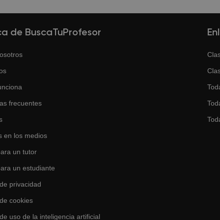
focada en los resultados. Si la primera clase no te convence, p
o.
ca de BuscaTuProfesor
En
osotros
Clas
os
Clas
unciona
Tod
as frecuentes
Toda
s
Tod
 en los medios
ara un tutor
para un estudiante
 de privacidad
 de cookies
de uso de la inteligencia artificial