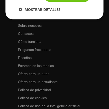
Fines de semana de 10 a 18 hs.
MOSTRAR DETALLES
Acerca de BuscaTuProfesor
Sobre nosotros
Contactos
Cómo funciona
Preguntas frecuentes
Reseñas
Estamos en los medios
Oferta para un tutor
Oferta para un estudiante
Política de privacidad
Política de cookies
Política de uso de la inteligencia artificial