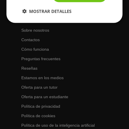
Fines de semana de 10 a 18 hs.
MOSTRAR DETALLES
Acerca de BuscaTuProfesor
Sobre nosotros
Contactos
Cómo funciona
Preguntas frecuentes
Reseñas
Estamos en los medios
Oferta para un tutor
Oferta para un estudiante
Política de privacidad
Política de cookies
Política de uso de la inteligencia artificial