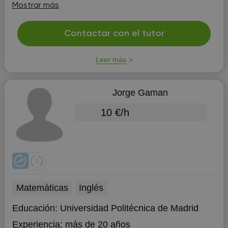
pais y asi poder defenderse en el dia a dia con un
Mostrar más
lenguaje lo suficientemente avanzado para que asi
vayan con confianza y ...
Contactar con el tutor
Leer más
Jorge Gaman
10 €/h
Matemáticas
Inglés
Educación:
Universidad Politécnica de Madrid
Experiencia:
más de 20 años