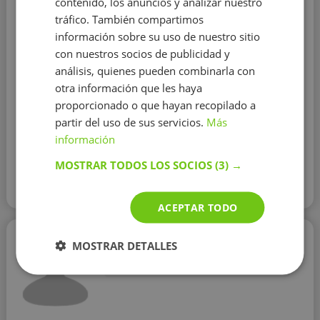
contenido, los anuncios y analizar nuestro
otros distritos
tráfico. También compartimos
Experiencia como estudiante estadounidense
Hola!,
información sobre su uso de nuestro sitio
me llamo Roberto y soy profesor individual con una
con nuestros socios de publicidad y
experiencia de 3 años. Actualmente estudiando Grado
análisis, quienes pueden combinarla con
superior de sistemas informáticos. Como profesor
particular y de refuerzo para grupos. Disfruto mucho
otra información que les haya
trabajando con todas las ratios de edades y con buenos
proporcionado o que hayan recopilado a
resultados. En mi metodología de ...
partir del uso de sus servicios.
Más
información
Contactar con el tutor
MOSTRAR TODOS LOS SOCIOS
(3) →
Leer más
ACEPTAR TODO
Beatriz Ruiz
MOSTRAR DETALLES
15 €/h