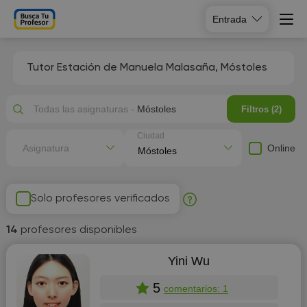
Entrada
Tutor Estación de Manuela Malasaña, Móstoles
Todas las asignaturas -
Móstoles
Filtros (2)
Ciudad
Online
Asignatura
Solo profesores verificados
14
profesores disponibles
Yini Wu
5
comentarios: 1