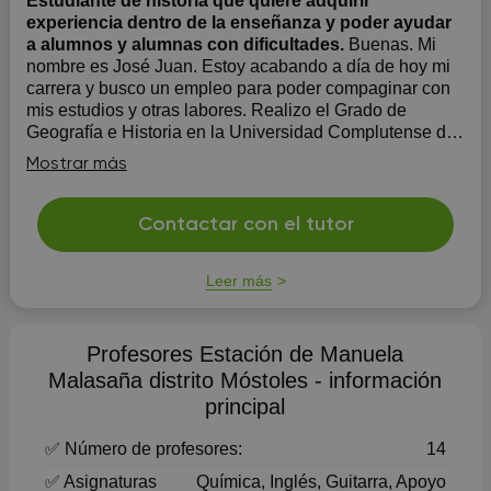
Estudiante de historia que quiere adquirir
experiencia dentro de la enseñanza y poder ayudar
a alumnos y alumnas con dificultades.
Buenas. Mi
nombre es José Juan. Estoy acabando a día de hoy mi
carrera y busco un empleo para poder compaginar con
mis estudios y otras labores. Realizo el Grado de
Geografía e Historia en la Universidad Complutense de
Madrid, pero también tengo nociones válidas para dar
Mostrar más
clases de apoyo para alumn...
Contactar con el tutor
Leer más
Profesores Estación de Manuela
Malasaña distrito Móstoles - información
principal
✅ Número de profesores:
14
✅ Asignaturas
Química, Inglés, Guitarra, Apoyo