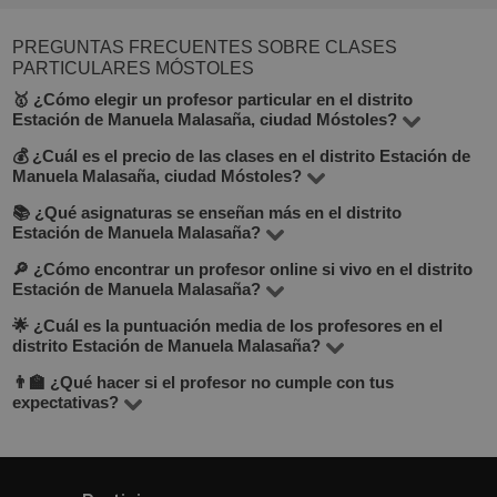
PREGUNTAS FRECUENTES SOBRE CLASES
PARTICULARES MÓSTOLES
🥇 ¿Cómo elegir un profesor particular en el distrito
Estación de Manuela Malasaña, ciudad Móstoles?
💰 ¿Cuál es el precio de las clases en el distrito Estación de
En BuscaTuProfesor puedes encontrar 14 profesores en
Manuela Malasaña, ciudad Móstoles?
el distrito Estación de Manuela Malasaña, que enseñan
📚 ¿Qué asignaturas se enseñan más en el distrito
El precio varía entre 10 y 30 €/hora, según la materia, la
más de 32 materias. Mira la tarifa por hora, experiencia,
Estación de Manuela Malasaña?
experiencia del profesor y el formato (en línea o
opiniones, formación y si ofrece clase de prueba gratuita
🔎 ¿Cómo encontrar un profesor online si vivo en el distrito
Entre las materias más populares: matemáticas, inglés,
presencial).
(lo verás debajo del botón "Contactar con el tutor").
Estación de Manuela Malasaña?
lengua española, música, dibujo e informática. Consulta
🌟 ¿Cuál es la puntuación media de los profesores en el
Incluso si buscas un profesor cerca, considera las clases
la lista completa en la sección “Todos los profesores”.
distrito Estación de Manuela Malasaña?
online. En BuscaTuProfesor puedes filtrar por modalidad
👨‍🏫 ¿Qué hacer si el profesor no cumple con tus
La puntuación media es de 4.8 sobre 5, basada en
a distancia. Las clases online son cómodas, flexibles y
expectativas?
opiniones reales de estudiantes. Puedes verlas en el
muchas veces más económicas. Se imparten por Zoom o
BuscaTuProfesor es una plataforma enfocada en los
perfil de cada profesor.
Google Meet.
resultados. Si la primera clase no te convence, puedes