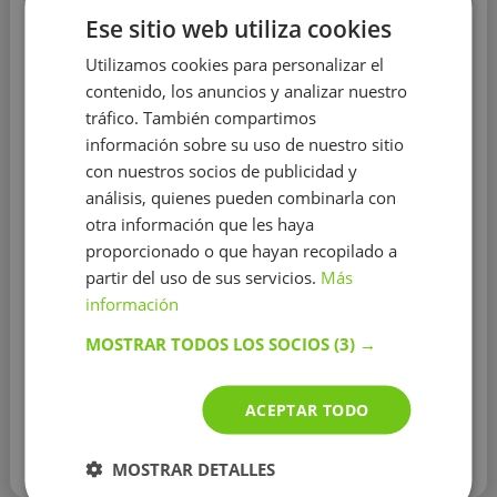
Matemáticas
Física
Química
Leer más
Ese sitio web utiliza cookies
Educación:
Universidad de Santiago de
Utilizamos cookies para personalizar el
Compostela
contenido, los anuncios y analizar nuestro
Experiencia:
menos de 1 año
tráfico. También compartimos
información sobre su uso de nuestro sitio
Distrito:
Calzada
y 127 otros distritos
con nuestros socios de publicidad y
Puedo impartir clases de asignaturas de ciencias a
análisis, quienes pueden combinarla con
todos los niveles: desde primaria hasta algunos
otra información que les haya
grados universitarios, también para preparar la
proporcionado o que hayan recopilado a
selectividad. Pregúntame sin compromiso!
Soy
partir del uso de sus servicios.
Más
estudiante del grado en Física de último año con una
gran vocación por la ciencia y por la enseñanza, por ello
información
me gustaría dar clases de refuerzo para que los
MOSTRAR TODOS LOS SOCIOS
(3) →
alumnos conecten más con estas asignaturas.
Mostrar más
ACEPTAR TODO
Contactar con el tutor
MOSTRAR DETALLES
Leer más