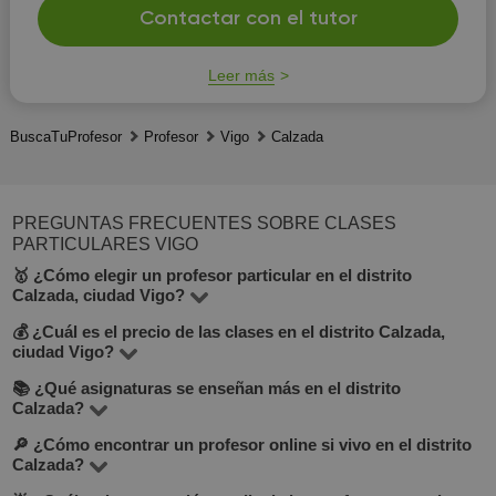
Contactar con el tutor
Leer más
BuscaTuProfesor
Profesor
Vigo
Calzada
PREGUNTAS FRECUENTES SOBRE CLASES
PARTICULARES VIGO
🥇 ¿Cómo elegir un profesor particular en el distrito
Calzada, ciudad Vigo?
💰 ¿Cuál es el precio de las clases en el distrito Calzada,
En BuscaTuProfesor puedes encontrar 10 profesores en
ciudad Vigo?
el distrito Calzada, que enseñan más de 28 materias.
📚 ¿Qué asignaturas se enseñan más en el distrito
El precio varía entre 10 y 30 €/hora, según la materia, la
Mira la tarifa por hora, experiencia, opiniones, formación
Calzada?
experiencia del profesor y el formato (en línea o
y si ofrece clase de prueba gratuita (lo verás debajo del
🔎 ¿Cómo encontrar un profesor online si vivo en el distrito
Entre las materias más populares: matemáticas, inglés,
presencial).
botón "Contactar con el tutor").
Calzada?
lengua española, música, dibujo e informática. Consulta