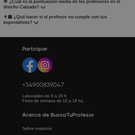
🌟 ¿Cuál es la puntuación media de los profesores en el
Incluso si buscas un profesor cerca, considera las clases
la lista completa en la sección “Todos los profesores”.
distrito Calzada?
online. En BuscaTuProfesor puedes filtrar por modalidad
👨‍🏫 ¿Qué hacer si el profesor no cumple con tus
La puntuación media es de 4.8 sobre 5, basada en
a distancia. Las clases online son cómodas, flexibles y
expectativas?
opiniones reales de estudiantes. Puedes verlas en el
muchas veces más económicas. Se imparten por Zoom o
BuscaTuProfesor es una plataforma enfocada en los
perfil de cada profesor.
Google Meet.
resultados. Si la primera clase no te convence, puedes
solicitar otro profesor y te ayudaremos a encontrar el
Participar
adecuado.
+34900839047
Laborables de 9 a 20 h
Fines de semana de 10 a 18 hs.
Acerca de BuscaTuProfesor
Sobre nosotros