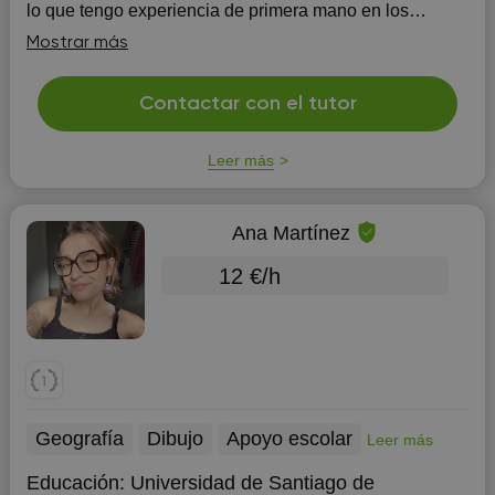
lo que tengo experiencia de primera mano en los
problemas a los que os soleis enfrentar cuando estais
Mostrar más
preparando los examenes, asi que nuestras cla...
Contactar con el tutor
Leer más
Ana Martínez
12 €/h
Geografía
Dibujo
Apoyo escolar
Leer más
Educación:
Universidad de Santiago de