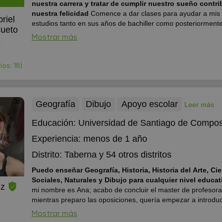
nuestra carrera y tratar de cumplir nuestro sueño contribuye a
nuestra felicidad
Comence a dar clases para ayudar a mis 
riel
estudios tanto en sus años de bachiller como posteriorment
Cueto
accedieron a la universidad , por lo que tengo experiencia d
Mostrar más
mano en los problemas a los que os soleis enfrentar cuando
preparando los examenes, asi que nuestras cla...
os: 18)
Geografía
Dibujo
Apoyo escolar
Leer más
Educación:
Universidad de Santiago de Compos
Experiencia:
menos de 1 año
Distrito:
Taberna
y 54 otros distritos
Puedo enseñar Geografía, Historia, Historia del Arte, Ci
Sociales, Naturales y Dibujo para cualquier nivel educat
ez
mi nombre es Ana; acabo de concluir el master de profesora
mientras preparo las oposiciones, quería empezar a introdu
en el mundo de la docencia. He estudiado la carrera de Histo
Mostrar más
porque he querido fusionar mis dos pasiones (el arte y la e