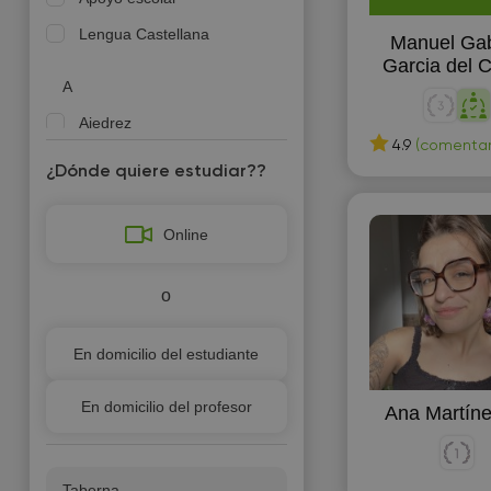
Lengua Castellana
Manuel Gab
Garcia del 
A
Ajedrez
4.9
(comentari
¿Dónde quiere estudiar??
Á
Álgebra lineal
Online
B
o
Biología
D
En domicilio del estudiante
Dibujo
En domicilio del profesor
Ana Martín
Dibujo técnico
Diseño
Taberna