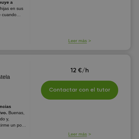
hijas en sus
e cuando
e primera
 estais
Leer más
12 €/h
tela
Contactar con el tutor
encias
ivo.
Buenas,
do y,
cirme un poco
ria del Arte
Leer más
nseñanza); por