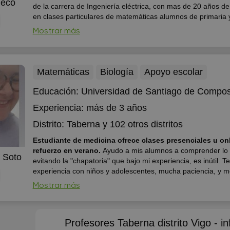
heco
de la carrera de Ingeniería eléctrica, con mas de 20 años de
en clases particulares de matemáticas alumnos de primaria
Importante estar al día con las clases impartidas en el cole
Mostrar más
de...
Matemáticas
Biología
Apoyo escolar
Educación:
Universidad de Santiago de Compos
Experiencia:
más de 3 años
Distrito:
Taberna
y 102 otros distritos
Estudiante de medicina ofrece clases presenciales u on
refuerzo en verano.
Ayudo a mis alumnos a comprender lo 
 Soto
evitando la "chapatoria" que bajo mi experiencia, es inútil. T
experiencia con niños y adolescentes, mucha paciencia, y m
cursos de primaria, ESO y primero de bachillerato. Experien
Mostrar más
en rama científica, pero también tengo ...
Profesores Taberna distrito Vigo - in