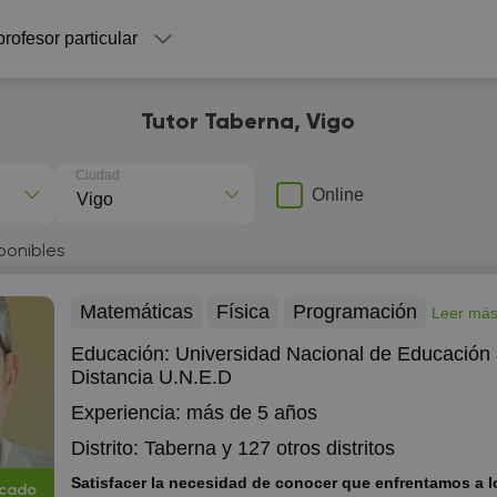
profesor particular
Tutor Taberna, Vigo
Ciudad
Online
ponibles
Matemáticas
Física
Programación
Leer má
Educación:
Universidad Nacional de Educación
Distancia U.N.E.D
Experiencia:
más de 5 años
Distrito:
Taberna
y 127 otros distritos
Satisfacer la necesidad de conocer que enfrentamos a lo largo de
icado