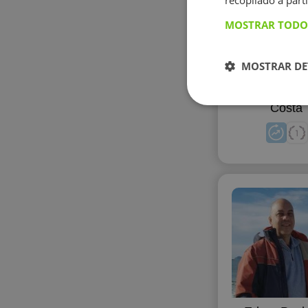
recopilado a parti
MOSTRAR TODO
MOSTRAR DE
Claudia Alf
Costa