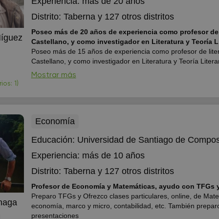
Experiencia:
más de 20 años
Distrito:
Taberna
y 127 otros distritos
Poseo más de 20 años de experiencia como profesor de l
Míguez
Castellano, y como investigador en Literatura y Teoría Li
Poseo más de 15 años de experiencia como profesor de liter
Castellano, y como investigador en Literatura y Teoría Litera
EOI´s, Universidades y demás instituciones educativas). Te
Mostrar más
experiencia de más de 10 años en la selección, formación, d
os: 1)
evaluación de equipos come...
Economía
Educación:
Universidad de Santiago de Compos
Experiencia:
más de 10 años
Distrito:
Taberna
y 127 otros distritos
Profesor de Economía y Matemáticas, ayudo con TFGs y
Preparo TFGs y Ofrezco clases particulares, online, de Mat
naga
economía, marco y micro, contabilidad, etc. También preparo
presentaciones