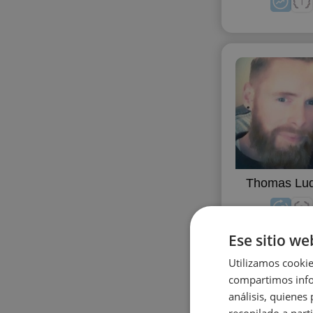
P
Programación
T
Teoría de probabilidad
Thomas Lu
Ese sitio we
Utilizamos cookie
compartimos infor
análisis, quiene