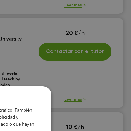
Leer más
20 €/h
University
Contactar con el tutor
nd levels.
I
 I teach by
roaden
ish which is
by natives day
Leer más
 tráfico. También
licidad y
onado o que hayan
10 €/h