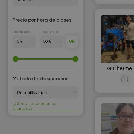
E
Economía
Precio por hora de clases
Ecuaciones diferenciales
Precio min
Precio max
Electricidad y magnetismo
OK
Español para extranjeros
Estadísticas económicas
Estudios de arte
Guilherme 
Método de clasificación
F
Física
Física molecular
¿Cómo se colocan los
anuncios?
Francés
G
Geografía