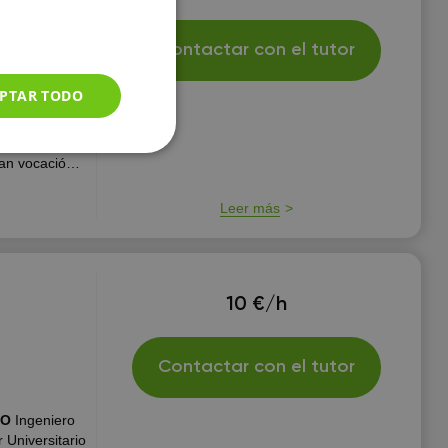
tela
Contactar con el tutor
PTAR TODO
s los
rios,
compromiso!
ran vocación
lases de
naturas.
Leer más
10 €/h
Contactar con el tutor
ESO
Ingeniero
 Universitario