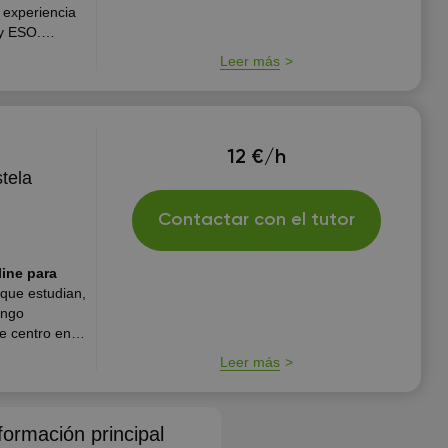
 experiencia
 y ESO.
gio, de manera
Leer más
12 €/h
tela
Contactar con el tutor
line para
que estudian,
engo
e centro en
cia sobre todo
Leer más
formación principal