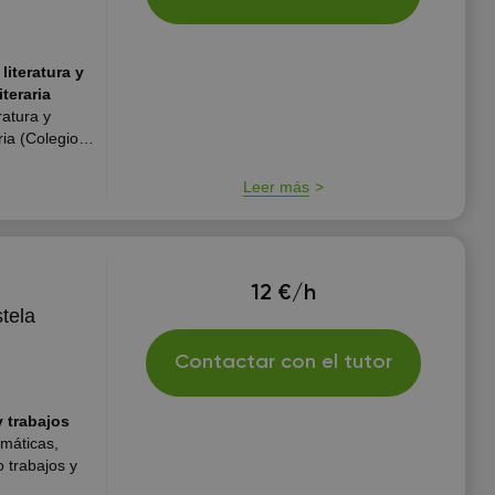
iteratura y
teraria
atura y
ria (Colegios,
ngo
irección y
Leer más
12 €/h
tela
Contactar con el tutor
 trabajos
emáticas,
 trabajos y