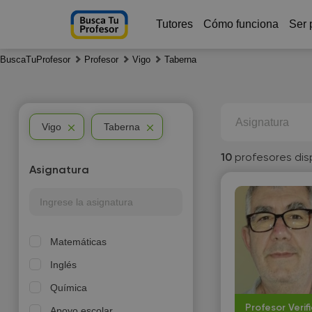
Tutores
Cómo funciona
Ser 
BuscaTuProfesor
Profesor
Vigo
Taberna
Asignatura
Vigo
Taberna
10
profesores dis
Asignatura
Matemáticas
Inglés
Química
Profesor Verif
Apoyo escolar