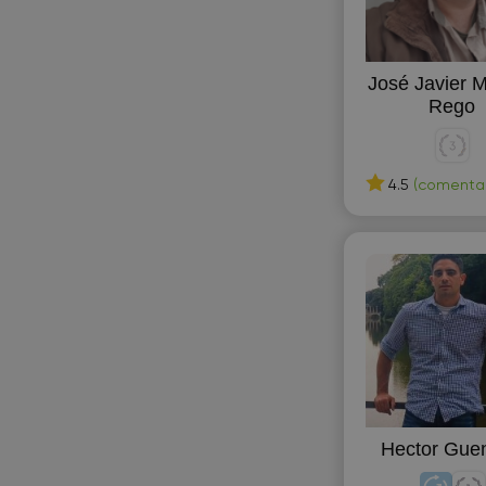
H
José Javier 
Historia de España
Rego
I
Informática
4.5
(comentari
L
Literatura universal
M
Matemáticas superiores
O
Oratoria
Hector Gue