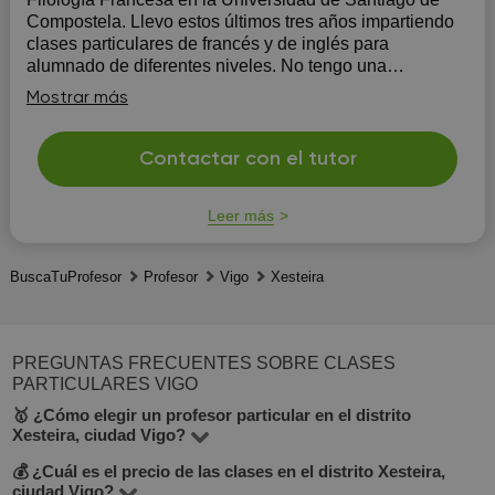
Compostela. Llevo estos últimos tres años impartiendo
clases particulares de francés y de inglés para
alumnado de diferentes niveles. No tengo una
metodología per se pero sí que cabe mencionar que me
Mostrar más
gusta hacer las clases l...
Contactar con el tutor
Leer más
BuscaTuProfesor
Profesor
Vigo
Xesteira
PREGUNTAS FRECUENTES SOBRE CLASES
PARTICULARES VIGO
🥇 ¿Cómo elegir un profesor particular en el distrito
Xesteira, ciudad Vigo?
💰 ¿Cuál es el precio de las clases en el distrito Xesteira,
En BuscaTuProfesor puedes encontrar 6 profesores en
ciudad Vigo?