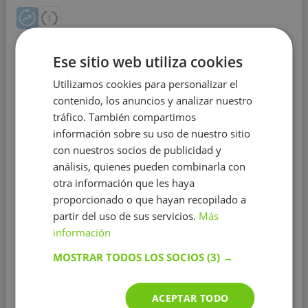
Matemáticas
Física
Química
Leer más
Ese sitio web utiliza cookies
Educación:
Universidad de Santiago de
Utilizamos cookies para personalizar el
Compostela
contenido, los anuncios y analizar nuestro
tráfico. También compartimos
Experiencia:
menos de 1 año
información sobre su uso de nuestro sitio
Distrito:
Xesteira
y 127 otros distritos
con nuestros socios de publicidad y
análisis, quienes pueden combinarla con
Puedo impartir clases de asignaturas de ciencias a
todos los niveles: desde primaria hasta algunos
otra información que les haya
grados universitarios, también para preparar la
proporcionado o que hayan recopilado a
selectividad. Pregúntame sin compromiso!
Soy
partir del uso de sus servicios.
Más
estudiante del grado en Física de último año con una
información
gran vocación por la ciencia y por la enseñanza, por ello
me gustaría dar clases de refuerzo para que los
MOSTRAR TODOS LOS SOCIOS
(3) →
alumnos conecten más con estas asignaturas.
Mostrar más
ACEPTAR TODO
Contactar con el tutor