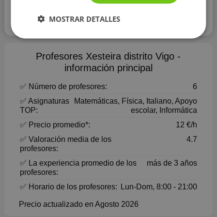
MOSTRAR DETALLES
Leer más
Profesores Xesteira distrito Vigo -
información principal
✅ Número de profesores:
6
✅ Asignaturas
Matemáticas, Física, Italiano, Apoyo
TOP:
escolar, Informática
✅ Precio promedio*:
12 €/h
✅ Valoración media de los
4.7
profesores:
✅ La experiencia promedio de los
más de 3 años
profesores:
✅ Horario de los profesores:
Lun-Dom, 8:00 - 21:00
Precio actualizado en Agosto 2026