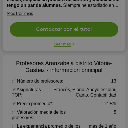
tengo un par de alumnas.
Siempre he estudiado en
modelo D, por lo que tengo un buen nivel de euskera,
Mostrar más
también inglés (C1). He cursado bachillerato científico y
soy estudiante de ingeniería. Puedo dar clase de todas
las asignaturas nivel ESO y ayudar con los deberes.
Contactar con el tutor
Soy muy trabajadora y me esfuerzo mucho en que mis
alumnos...
Leer más
Profesores Aranzabela distrito Vitoria-
Gasteiz - información principal
✅ Número de profesores:
13
✅ Asignaturas
Francés, Piano, Apoyo escolar,
TOP:
Canto, Contabilidad
✅ Precio promedio*:
14 €/h
✅ Valoración media de los
5
profesores:
✅ La experiencia promedio de los
más de 1 año