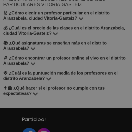
PARTICULARES VITORIA-GASTEIZ
🥇 ¿Cómo elegir un profesor particular en el distrito
Aranzabela, ciudad Vitoria-Gasteiz?
💰 ¿Cuál es el precio de las clases en el distrito Aranzabela,
En BuscaTuProfesor puedes encontrar 13 profesores en
ciudad Vitoria-Gasteiz?
el distrito Aranzabela, que enseñan más de 19 materias.
📚 ¿Qué asignaturas se enseñan más en el distrito
El precio varía entre 10 y 30 €/hora, según la materia, la
Mira la tarifa por hora, experiencia, opiniones, formación
Aranzabela?
experiencia del profesor y el formato (en línea o
y si ofrece clase de prueba gratuita (lo verás debajo del
🔎 ¿Cómo encontrar un profesor online si vivo en el distrito
Entre las materias más populares: matemáticas, inglés,
presencial).
botón "Contactar con el tutor").
Aranzabela?
lengua española, música, dibujo e informática. Consulta
🌟 ¿Cuál es la puntuación media de los profesores en el
Incluso si buscas un profesor cerca, considera las clases
la lista completa en la sección “Todos los profesores”.
distrito Aranzabela?
online. En BuscaTuProfesor puedes filtrar por modalidad
👨‍🏫 ¿Qué hacer si el profesor no cumple con tus
La puntuación media es de 4.8 sobre 5, basada en
a distancia. Las clases online son cómodas, flexibles y
expectativas?
opiniones reales de estudiantes. Puedes verlas en el
muchas veces más económicas. Se imparten por Zoom o
BuscaTuProfesor es una plataforma enfocada en los
perfil de cada profesor.
Google Meet.
resultados. Si la primera clase no te convence, puedes
solicitar otro profesor y te ayudaremos a encontrar el
Participar
adecuado.