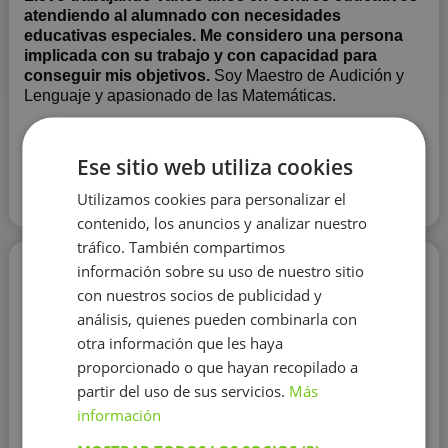
atendiendo al alumnado con necesidades
educativas especiales. Me considero una persona
implicada con su trabajo y con capacidad para
conseguir mis objetivos.
Soy Maestro de Audición y
Lenguaje y apasionado de las Matemáticas.
Contactar con el tutor
Ese sitio web utiliza cookies
Utilizamos cookies para personalizar el
Leer más
contenido, los anuncios y analizar nuestro
tráfico. También compartimos
Maria Montserrat Gambús
información sobre su uso de nuestro sitio
con nuestros socios de publicidad y
20 €/h
análisis, quienes pueden combinarla con
otra información que les haya
proporcionado o que hayan recopilado a
partir del uso de sus servicios.
Más
información