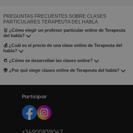
PREGUNTAS FRECUENTES SOBRE CLASES
PARTICULARES TERAPEUTA DEL HABLA
🥇 ¿Cómo elegir un profesor particular online de Terapeuta
del habla?
💰 ¿Cuál es el precio de una clase online de Terapeuta del
En la sección Terapeuta del habla online encontrarás 10
habla?
profesores. Al elegir, presta atención al precio por hora,
📒 ¿Cómo se desarrollan las clases online?
El precio de las clases online oscila entre 10 y 30 euros
reseñas, experiencia y formación académica. Busca
por hora.
🌍 ¿Por qué elegir clases online de Terapeuta del habla?
profesores que ofrezcan una clase de prueba gratuita
Las clases suelen realizarse por Zoom o Google Meet.
(está indicado debajo del botón de contacto).
Los profesores adaptan la metodología según tus
Puedes aprender desde cualquier lugar, organizar tu
objetivos y proporcionan material digital.
horario con más flexibilidad y acceder a más variedad de
profesores.
Participar
+34900839047