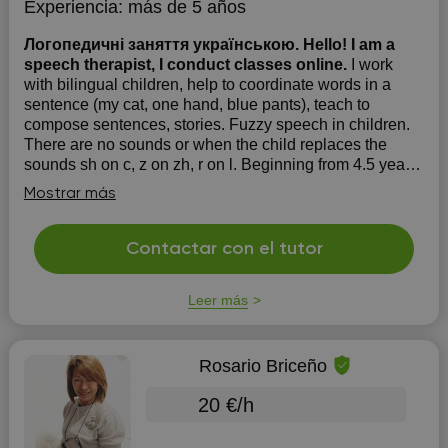
Experiencia:
más de 5 años
Логопедичні заняття українською. Hello! I am a
speech therapist, I conduct classes online.
I work
with bilingual children, help to coordinate words in a
sentence (my cat, one hand, blue pants), teach to
compose sentences, stories. Fuzzy speech in children.
There are no sounds or when the child replaces the
sounds sh on c, z on zh, r on l. Beginning from 4.5 years.
Does the child "speak o...
Mostrar más
Contactar con el tutor
Leer más
Rosario Briceño
20 €/h