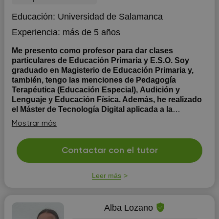
Educación:
Universidad de Salamanca
Experiencia:
más de 5 años
Me presento como profesor para dar clases
particulares de Educación Primaria y E.S.O. Soy
graduado en Magisterio de Educación Primaria y,
también, tengo las menciones de Pedagogía
Terapéutica (Educación Especial), Audición y
Lenguaje y Educación Física. Además, he realizado
el Máster de Tecnología Digital aplicada a la
Enseñanza.
Imparto clases de TODAS LAS
Mostrar más
ASIGNATURAS de Educación Primaria y de ESO.
Tengo amplia experiencia de profesor particular
(presencial y online) y como maestro y tutor en colegios.
Contactar con el tutor
Me adapto a las necesidades y ritmos de aprendizaje de
cada alumno y alumna, para conseguir los objetivos y,
Leer más
sobre todo,...
Alba Lozano