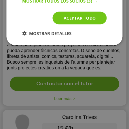
MOSTRAR TODOS LOS SOCIOS
(3) →
Terapeuta del habla
Educación:
Universidad Pompeu Fabra
ACEPTAR TODO
Experiencia:
más de 10 años
MOSTRAR DETALLES
Soy un persona creativa con larga experiencia en la
docencia del arte.
Busco siempre la inquietudes del
alumno para planear juntos proyectos creativos donde
pueda aprender tècnicas concretas. Diseño de cuentos,
libreta de artista, comics, testuras, acuarela, digital...
Busco sempre les inquetuts de l'alumne per plantejar
junts projectes creatius on a la vegada que es...
Contactar con el tutor
Leer más
Carolina Trives
15 €/h