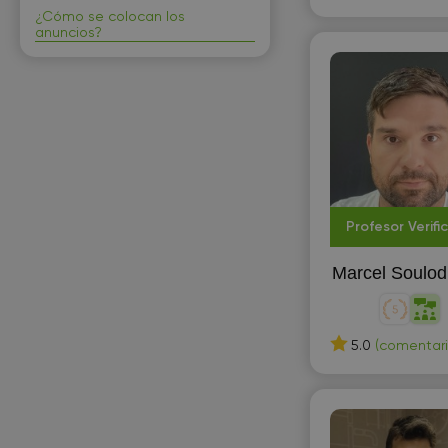
¿Cómo se colocan los
Alcoy/Alcoi
Catalán
anuncios?
Algeciras
Checo
Alhaurín de la Torre
Chino/mandarín
Alicante
Ciencias sociales
Almería
Contabilidad
Almuñécar
Coreano
Alpedrete
Profesor Verifi
Coreografía y báiles
Altea
Costura
Marcel Soulod
Ames
Cuidado de niños
Aranjuez
Culturología
5.0
(comentari
Arganda del Rey
D
Armilla
Damas
Arrecife
Derecho