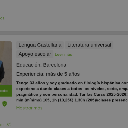
os:
Lengua Castellana
Literatura universal
Apoyo escolar
Leer más
Educación:
Barcelona
Experiencia:
más de 5 años
Tengo 33 años y soy graduado en filología hispánica co
experiencia dando clases a todos los niveles; serio, emp
cado
pragmático y con personalidad. Tarifas Curso 2025-2026;
min (mínimo) 10€, 1h (13,25€) 1.30h (20€)//clases presenc
s
Barcelona 1h (mínimo)= 17,50€, 1.30h (26€). Fuera de Ba
Mostrar más
ciudad incremento de 2,50€
**Tarifas Curso 2025-2026; onl
(mínimo) 10€, 1h (13,25€) 1.30h (20€)//clases presenciales 
1h (mínimo)= 17,50€, 1.30h (26€). Fuera de Barcelona ciuda
os: 51)