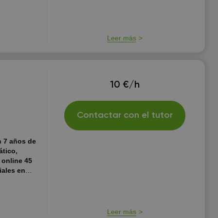
Leer más
10 €/h
Contactar con el tutor
n 7 años de
ático,
 online 45
iales en
rcelona
ine 45 min
en Barcelona
d incremento
Leer más