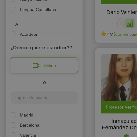
Lengua Castellana
Dario Winter
A
Acordeón
4.9
(comentario
Ajedrez
¿Dónde quiere estudiar??
Alemán
Online
Á
Álgebra lineal
o
A
Análisis matemático
Profesor Verifi
Anatomía
Madrid
Inmaculad
Barcelona
Fernández D
Á
Valencia