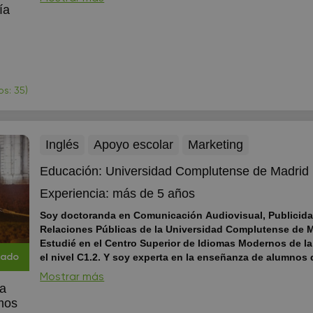
Técnicas de Estudio.
Soy pedagoga, experta en Neuropsico
ía
Educación. Imparto profesionalmente clases particulares onl
Castellana y Técnicas de Estudio a ESO y Bachillerato. Prepa
EvAU. Y clases particulares de Técnicas de Estudio a nivel uni
Durante muchos años me he dedicado ...
s: 35)
Inglés
Apoyo escolar
Marketing
Educación:
Universidad Complutense de Madrid
Experiencia:
más de 5 años
Soy doctoranda en Comunicación Audiovisual, Publicida
Relaciones Públicas de la Universidad Complutense de M
Estudié en el Centro Superior de Idiomas Modernos de l
el nivel C1.2. Y soy experta en la enseñanza de alumnos d
cado
primaria, la ESO y bachillerato. También soy profesora d
Mostrar más
you want to learn through experience and dramatic conversat
ia
you preparing for your exams? No worries. I´m here to help y
mos