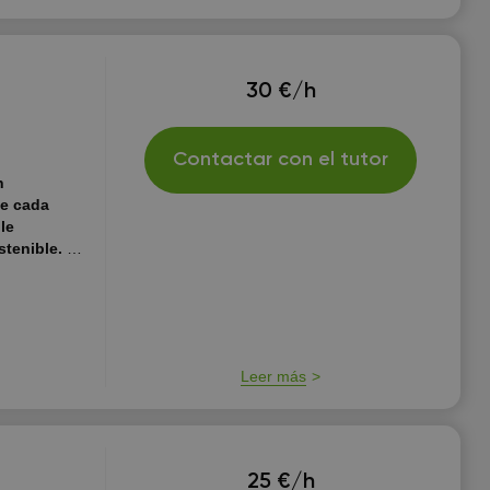
30 €/h
Contactar con el tutor
n
ue cada
le
stenible.
Mi
endo y
 su uso real
 se
Leer más
25 €/h