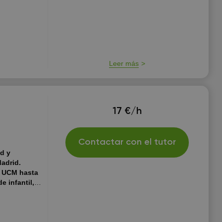
logía y
ine de Lengua
ración para la
versitario.
Leer más
17 €/h
Contactar con el tutor
d y
adrid.
a UCM hasta
e infantil,
e español.
Do
ion? or Are
ou! El método