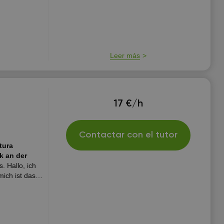
clases online
cesidades...
Leer más
17 €/h
Contactar con el tutor
tura
. Hallo, ich
s de Skype.