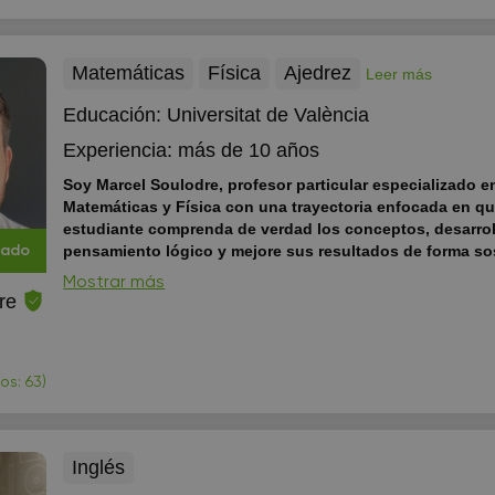
de 2,50€ Graduado en lengua y literatura española en la facultad de
filología y comunicación de la Universidad de B...
Matemáticas
Física
Ajedrez
Leer más
Educación:
Universitat de València
Experiencia:
más de 10 años
Soy Marcel Soulodre, profesor particular especializado e
Matemáticas y Física con una trayectoria enfocada en q
estudiante comprenda de verdad los conceptos, desarrol
pensamiento lógico y mejore sus resultados de forma so
cado
metodología no se basa en memorizar fórmulas, sino en haci
Mostrar más
entendiendo: 🔹 Explicaciones estructuradas: Construyo las clases de
re
forma progresiva —tema por tema— conectando la teoría con
en ejercicios y problemas, de manera que lo que se aprende
comprende y se recuerda mejor....
os: 63)
Inglés