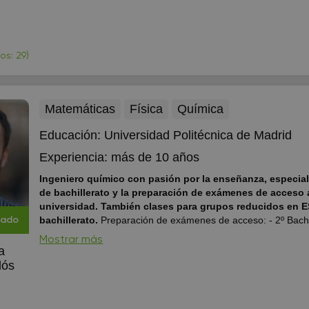
que utilizo para enseñar inglés a niños y jóvenes se basa en
conversaciones reales con un toque de actuación dramática. A través del
juego, la pintura,...
os: 29)
Matemáticas
Física
Química
Educación:
Universidad Politécnica de Madrid
Experiencia:
más de 10 años
Ingeniero químico con pasión por la enseñanza, especial
de bachillerato y la preparación de exámenes de acceso 
universidad. También clases para grupos reducidos en ESO y 1º de
bachillerato.
Preparación de exámenes de acceso: - 2º Bachil
cado
EBAU - PCE - Grado medio y superior - Mayores de 25 años 
Mostrar más
Las clases para ESO y bachillerato se darán para un mínimo 
a
personas. Tras la gran acogida y los excelentes resultados obtenidos tanto
lós
en 2º de bachillerato, EBAU, PCE ...