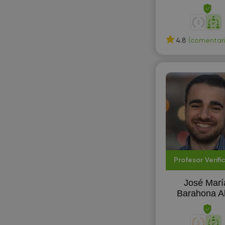
Córdoba
H
Coria del Río
Habilidades actorales
Cornellá de Llobregat
4.8
(comentari
Hebreo
Coslada
Hindi
Cuenca
Historia de España
D
Historia mundial
Donostia-San Sebastián
Húngaro
Dos Hermanas
I
E
Informática
Profesor Verifi
El Ejido
I
José Marí
El Puerto de Santa María
Barahona A
ingeniería eléctrica
El Vendrell
Elche
I