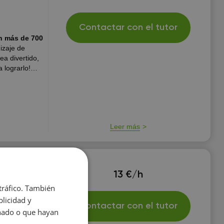
Contactar con el tutor
n más de 700
izaje de
 lograrlo!
 años de
Leer más
13 €/h
 tráfico. También
licidad y
Contactar con el tutor
onado o que hayan
fines de