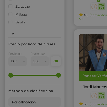
Árabe
Zaragoza
A
Málaga
4.8
(comentari
60)
Arpa
Sevilla
Auditoría
A
B
Adeje
Precio por hora de clases
Batería
Alacant/Alicante
Precio min
Precio max
Biología
Albacete
OK
Bioquímica
Albolote
Botánica
Alcalá de Guadaíra
Profesor Verifi
Búlgaro
Alcalá de Henares
Jordi Marco
Alcantarilla
C
Método de clasificación
Alcobendas
Caligrafía
Alcorcón
5.0
(comentari
Canto