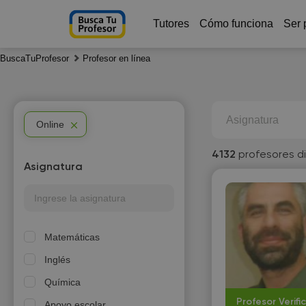
Tutores
Cómo funciona
Ser 
BuscaTuProfesor
Profesor en línea
Asignatura
Online
4132
profesores d
Asignatura
Matemáticas
Inglés
Química
Profesor Verifi
Apoyo escolar