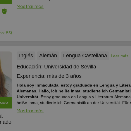
de salir de tu hogar? ¡Has encontrado el lugar ideal! Ofrezco 
Mostrar más
exclusivas, meticulosamente diseñadas para satisfacer tus ne
s: 85)
Inglés
Alemán
Lengua Castellana
Leer más
Educación:
Universidad de Sevilla
Experiencia:
más de 3 años
Hola soy Inmaculada, estoy graduada en Lengua y Litera
Alemanas. Hallo, ich heiße Inma, studierte ich Germanistik an der
Universität.
Estoy graduada en Lengua y Literatura Alemanas
heiße Inma, studierte ich Germanistik an der Universität. Für mich ist das
cado
Deutsch eine schöne Sprache. Tengo dos año de experiencia dando clases
Mostrar más
de alemán, niveles de A1-B2; estas clases las realizo a travé
a
No he tenido nin...
onado