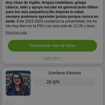
doy clase de inglés, lengua castellana, griego
clásico, latín y apoyo escolar en general (este último
para los más pequeños) No importa tu edad,
siempre podemos aprender juntos porque nunca es
tarde.
Este 2023-2024 comienzo la universidad, me ha
ido muy bien en la PAU con una nota de 12,39 y deseo
ayudar a los que también están por enfrentarla o bien
Mostrar más
cualquier otra prueba en la que yo pueda servir de guía,
tengo un B1 de inglés con mención de B2 y ahora
mismo estoy en la autoescuela por las maña...
Contactar con el tutor
Leer más
Svetlana Klimova
20 €/h