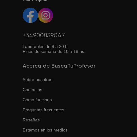
exámenes y formación profesional. Ofrecemos soporte,
confianza y transparencia en todo el proceso.
+34900839047
Laborables de 9 a 20 h
Fines de semana de 10 a 18 hs.
Acerca de BuscaTuProfesor
Sobre nosotros
Contactos
Cómo funciona
Preguntas frecuentes
Reseñas
Estamos en los medios