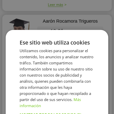
Leer más
Aarón Rocamora Trigueros
12 €/h
Ese sitio web utiliza cookies
Utilizamos cookies para personalizar el
contenido, los anuncios y analizar nuestro
tráfico. También compartimos
Matemáticas
Inglés
Lengua Castellana
información sobre su uso de nuestro sitio
Leer
con nuestros socios de publicidad y
más
análisis, quienes pueden combinarla con
Educación:
Universidad de Alicante
otra información que les haya
Experiencia:
más de 2 años
proporcionado o que hayan recopilado a
partir del uso de sus servicios.
Más
Soy Aarón, un chico de 22 años apasionado por la
información
educación, me considero una persona muy
paciente, con muchas ganas de enseñar, que se