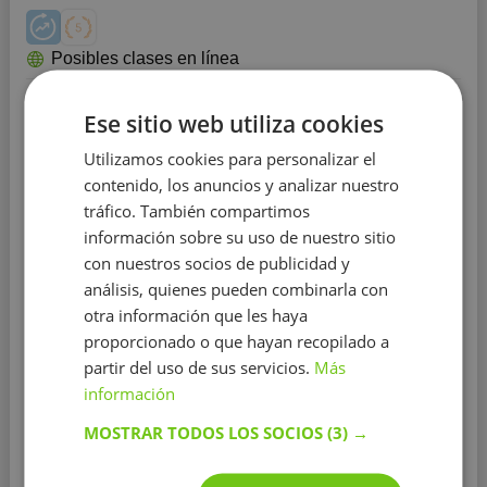
Posibles clases en línea
Botánica
Ese sitio web utiliza cookies
Educación:
Universidad de Granada
Utilizamos cookies para personalizar el
contenido, los anuncios y analizar nuestro
Experiencia:
más de 5 años
tráfico. También compartimos
Me encanta todas las asignaturas que tienen que ver
información sobre su uso de nuestro sitio
con la Biología, y es por esto que me resulta muy
con nuestros socios de publicidad y
fácil transmitir mis conocimientos a mis alumnos
análisis, quienes pueden combinarla con
Trabajo con método basado en la confianza y el
otra información que les haya
compromiso. Cuando el alumno se compromete a
trabajar y tiene plena confianza en transmitirme sus
proporcionado o que hayan recopilado a
dudas los buenos resultados no tardan en llegar. Intento
partir del uso de sus servicios.
Más
encontrar la forma de trabajo en la que cada alumno se
Mostrar más
información
siente más cómodo, no existe un único métod...
MOSTRAR TODOS LOS SOCIOS
(3) →
Contactar con el tutor