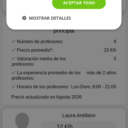
ACEPTAR TODO
Leer más
MOSTRAR DETALLES
Profesores botánica - información
principal
✅ Número de profesores:
8
✅ Precio promedio*:
15 €/h
✅ Valoración media de los
5
profesores:
✅ La experiencia promedio de los
más de 2 años
profesores:
✅ Horario de los profesores:
Lun-Dom, 8:00 - 21:00
Precio actualizado en Agosto 2026
Laura Arellano
12 €/h