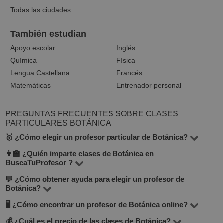
Todas las ciudades
También estudian
Apoyo escolar
Inglés
Química
Física
Lengua Castellana
Francés
Matemáticas
Entrenador personal
PREGUNTAS FRECUENTES SOBRE CLASES
PARTICULARES BOTÁNICA
🥇 ¿Cómo elegir un profesor particular de Botánica?
👨‍🏫 ¿Quién imparte clases de Botánica en
En la categoría Botánica de BuscaTuProfesor
BuscaTuProfesor ?
encontrarás 8 profesores disponibles. Para tomar la
💬 ¿Cómo obtener ayuda para elegir un profesor de
En la plataforma hay profesores con distintos perfiles:
mejor decisión, presta atención al precio por hora, la
Botánica?
docentes titulados, profesores universitarios, estudiantes
cantidad de valoraciones positivas, el formato
🖥 ¿Cómo encontrar un profesor de Botánica online?
Déjanos tu solicitud o escríbenos por el chat — el equipo
de las mejores universidades y profesionales con
(presencial u online), la experiencia profesional y la
de BuscaTuProfesor te ayudará a encontrar el profesor
💰 ¿Cuál es el precio de las clases de Botánica?
experiencia práctica. Todos son verificados por el equipo
Ve a la sección
Botánica online
para ver los profesores