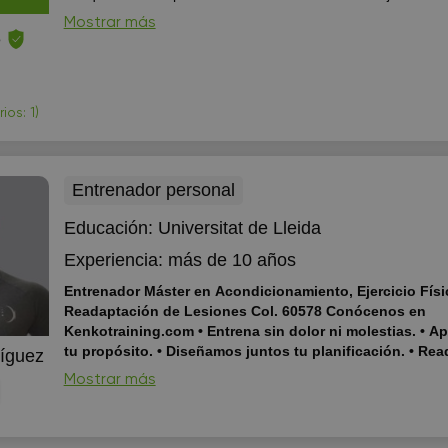
Barcelona, con lo que la formación constante y el contacto c
Mostrar más
alumnos es uno de mis p...
e
os: 1)
Entrenador personal
Educación:
Universitat de Lleida
Experiencia:
más de 10 años
Entrenador Máster en Acondicionamiento, Ejercicio Físi
Readaptación de Lesiones Col. 60578 Conócenos en
Kenkotraining.com • Entrena sin dolor ni molestias. • Apoyad@ en
tu propósito. • Diseñamos juntos tu planificación. • Readaptación de
íguez
lesiones y entrenamiento para una recuperación segura
Mostrar más
permanente y sin limitaciones.
• Entrena sin dolor ni moles
Apoyad@ en tu propósito. • Readaptación de lesiones y ent
para una recuperación segura, permanente y sin limitacione