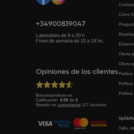
Contact
Cómo f
+34900839047
Pregunt
Reseña
Laborables de 9 a 20 h
Fines de semana de 10 a 18 hs.
Estamos
Oferta p
Oferta 
Opiniones de los clientes
Política
Política
Política 
Buscatuprofesor.es
Calificación:
4.58
de
5
Basado en
comentarios
117
usuarios
UpSkill
Tallin, d