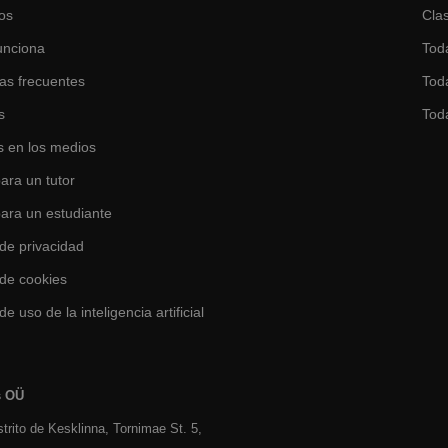
os
Clas
unciona
Tod
as frecuentes
Toda
s
Tod
 en los medios
ara un tutor
para un estudiante
 de privacidad
 de cookies
de uso de la inteligencia artificial
s OÜ
istrito de Kesklinna, Tornimаe St. 5,