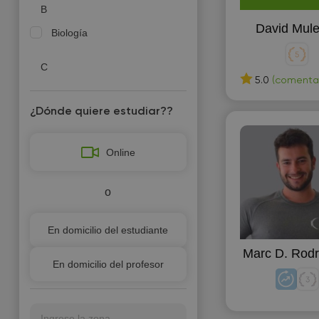
B
David Mul
Biología
C
5.0
(comentari
Cuidado de niños
¿Dónde quiere estudiar??
E
Entrenador personal
Online
F
o
Física
En domicilio del estudiante
Marc D. Rodr
En domicilio del profesor
Ingrese la zona