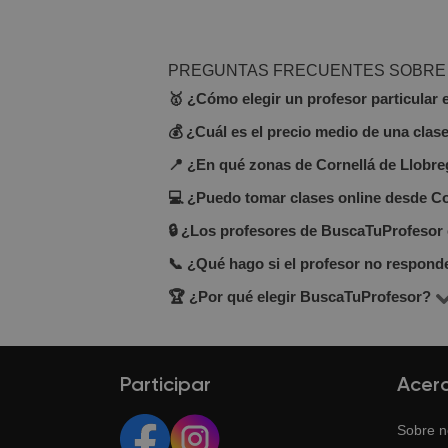
PREGUNTAS FRECUENTES SOBRE 
🥇 ¿Cómo elegir un profesor particular 
💰 ¿Cuál es el precio medio de una clase
En BuscaTuProfesor hay 3 profesores
recomendamos fijarte en el precio por
📍 ¿En qué zonas de Cornellá de Llobre
El precio por hora de clases partic
que ofrece clases. Usa los filtros para
fácilmente y elegir según tu presupu
💻 ¿Puedo tomar clases online desde Co
Puedes elegir clases a domicilio, en 
cada docente.
🔒 ¿Los profesores de BuscaTuProfesor 
Sí, muchos profesores en BuscaTuProfe
clases a distancia.
📞 ¿Qué hago si el profesor no respond
Sí. Todos los perfiles pasan por una
alumnos para garantizar calidad y co
🏆 ¿Por qué elegir BuscaTuProfesor?
Puedes contactarnos a través del ce
si es necesario.
BuscaTuProfesor conecta estudiante
preparación para exámenes y formaci
Participar
Acer
Sobre n