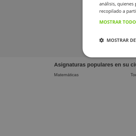
análisis, quiene
recopilado a parti
Pilar García-
MOSTRAR TODO
MOSTRAR DE
Asignaturas populares en su c
Matemáticas
To