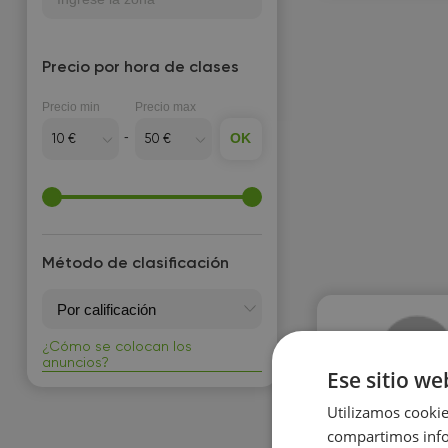
Precio por hora de clases
Precio min
Precio max
OK
Método de clasificación
¿Cómo se colocan los
anuncios?
Ese sitio we
Utilizamos cookie
compartimos infor