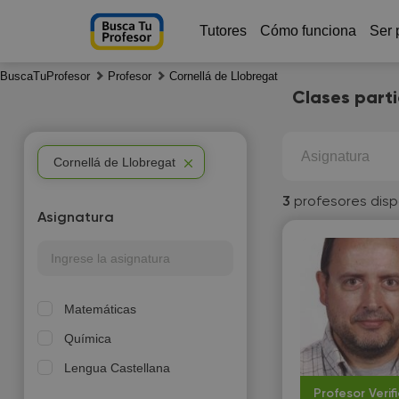
Tutores
Cómo funciona
Ser 
BuscaTuProfesor
Profesor
Cornellá de Llobregat
Clases parti
Asignatura
Cornellá de Llobregat
3
profesores disp
Asignatura
Matemáticas
Química
Lengua Castellana
Profesor Verif