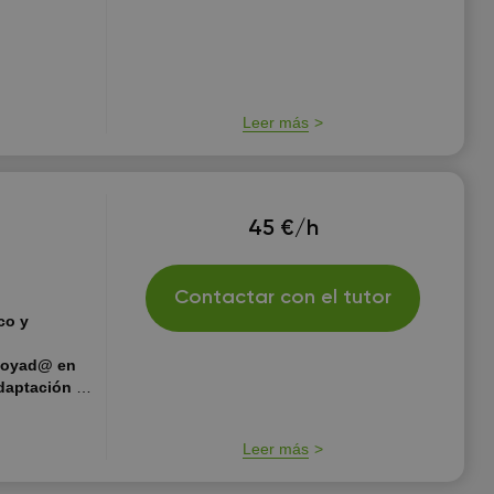
on los
Leer más
45 €/h
Contactar con el tutor
co y
,
tias. •
Leer más
renamiento
s. • En uno de