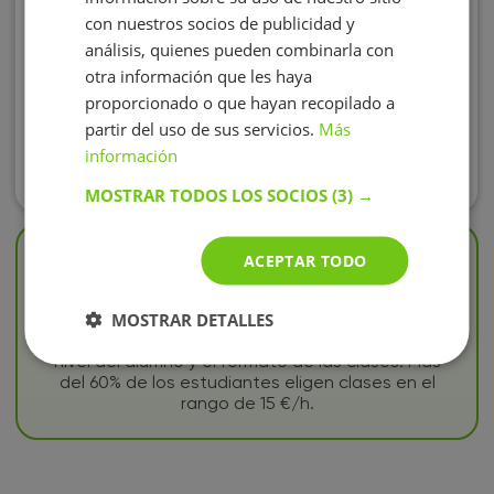
con nuestros socios de publicidad y
Me explicó claramente lo que necesitaba saber y
análisis, quienes pueden combinarla con
me ayudó con los ejercicios que tenía
otra información que les haya
proporcionado o que hayan recopilado a
partir del uso de sus servicios.
Más
información
MOSTRAR TODOS LOS SOCIOS
(3) →
📢 En el catálogo de Profesores particulares y
ACEPTAR TODO
Clases particulares de Dibujo técnico en La
Coruña en BuscaTuProfesor hay 2 tutores. El
MOSTRAR DETALLES
precio de las clases varía de 15 a 20 €/h,
dependiendo de la experiencia del profesor, el
nivel del alumno y el formato de las clases. Más
del 60% de los estudiantes eligen clases en el
rango de 15 €/h.