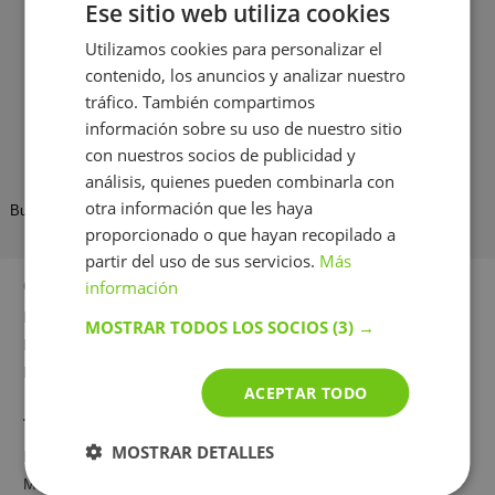
más de 100 clases
de Dibujo técnico
Ese sitio web utiliza cookies
Utilizamos cookies para personalizar el
🔍
contenido, los anuncios y analizar nuestro
Control de calidad de la enseñanza
tráfico. También compartimos
Analizamos los comentarios de los alumnos y nos
información sobre su uso de nuestro sitio
comunicamos con los profesionales para mejorar
el servicio
con nuestros socios de publicidad y
análisis, quienes pueden combinarla con
otra información que les haya
BuscaTuProfesor
Profesor
Profesor de dibujo lineal
Murcia
proporcionado o que hayan recopilado a
partir del uso de sus servicios.
Más
Otras ciudades
información
Madrid
Valencia
MOSTRAR TODOS LOS SOCIOS
(3) →
Las Palmas de Gran Canaria
Bilbao
Málaga
Cartagena
ACEPTAR TODO
También estudian
MOSTRAR DETALLES
Inglés
Química
Matemáticas
Lengua Castellana