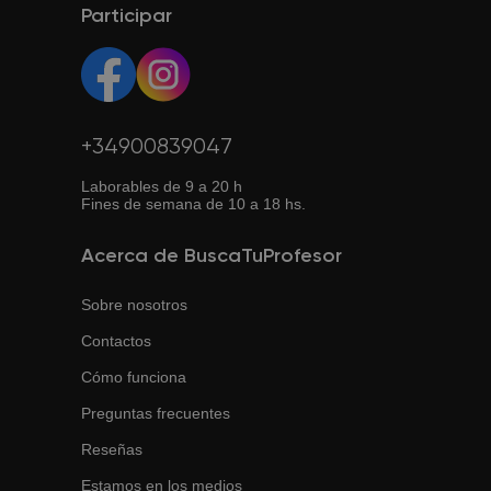
Así puedes estudiar desde cualquier lugar con conexión
Participar
tus necesidades.
a internet.
+34900839047
Laborables de 9 a 20 h
Fines de semana de 10 a 18 hs.
Acerca de BuscaTuProfesor
Sobre nosotros
Contactos
Cómo funciona
Preguntas frecuentes
Reseñas
Estamos en los medios