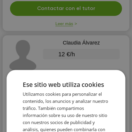
Contactar con el tutor
Leer más
Claudia Álvarez
12 €/h
Ese sitio web utiliza cookies
Utilizamos cookies para personalizar el
Lengua Castellana
contenido, los anuncios y analizar nuestro
tráfico. También compartimos
Educación:
Universidad de Oviedo
información sobre su uso de nuestro sitio
Experiencia:
más de 2 años
con nuestros socios de publicidad y
análisis, quienes pueden combinarla con
Alegre, paciente, creativa, sociable, responsable.