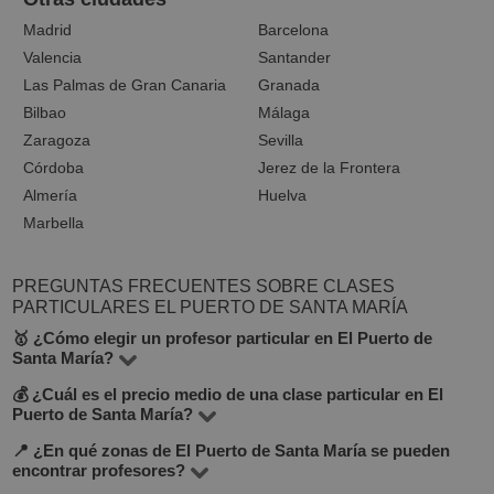
Madrid
Barcelona
Valencia
Santander
Las Palmas de Gran Canaria
Granada
Bilbao
Málaga
Zaragoza
Sevilla
Córdoba
Jerez de la Frontera
Almería
Huelva
Marbella
PREGUNTAS FRECUENTES SOBRE CLASES
PARTICULARES EL PUERTO DE SANTA MARÍA
🥇 ¿Cómo elegir un profesor particular en El Puerto de
Santa María?
💰 ¿Cuál es el precio medio de una clase particular en El
En BuscaTuProfesor hay 10 profesores que imparten
Puerto de Santa María?
más de 20 asignaturas. Para elegir el mejor profesor en
📍 ¿En qué zonas de El Puerto de Santa María se pueden
El precio por hora de clases particulares en El Puerto de
El Puerto de Santa María, te recomendamos fijarte en el
encontrar profesores?
Santa María varía entre 10 y 30 euros. En
precio por hora, opiniones de otros estudiantes,