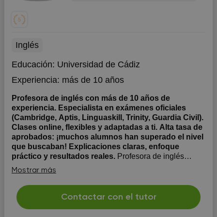
Inglés
Educación:
Universidad de Cádiz
Experiencia:
más de 10 años
Profesora de inglés con más de 10 años de
experiencia. Especialista en exámenes oficiales
(Cambridge, Aptis, Linguaskill, Trinity, Guardia Civil).
Clases online, flexibles y adaptadas a ti. Alta tasa de
aprobados: ¡muchos alumnos han superado el nivel
que buscaban! Explicaciones claras, enfoque
práctico y resultados reales.
Profesora de inglés
online – Especialista en exámenes oficiales y
Mostrar más
Selectividad – Más de 10 años de experiencia
¿Necesitas aprobar un examen oficial, preparar
Selectividad o mejorar tu nivel de inglés de forma
Contactar con el tutor
práctica y eficaz? ¡Estás en el lugar adecuado! 👩‍🏫 Soy
graduada en Educación Primaria ...