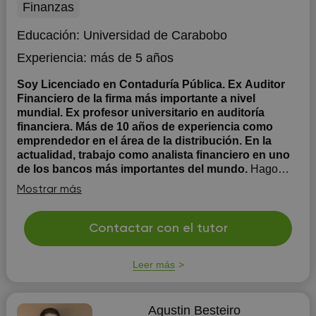
Finanzas
Educación:
Universidad de Carabobo
Experiencia:
más de 5 años
Soy Licenciado en Contaduría Pública. Ex Auditor
Financiero de la firma más importante a nivel
mundial. Ex profesor universitario en auditoría
financiera. Más de 10 años de experiencia como
emprendedor en el área de la distribución. En la
actualidad, trabajo como analista financiero en uno
de los bancos más importantes del mundo.
Hago
sesiones uno a uno para crear un mapa de trabajo
Mostrar más
personal. Realizo eventos educativos grupales para
brindar asesoramiento y educar en los aspectos básicos
de finanzas. El programa incluye crear un plan
Contactar con el tutor
financiero y descubrir cómo manejas el dinero y por qué.
Ayudarte a ordenar las primeras e...
Leer más
Agustin Besteiro