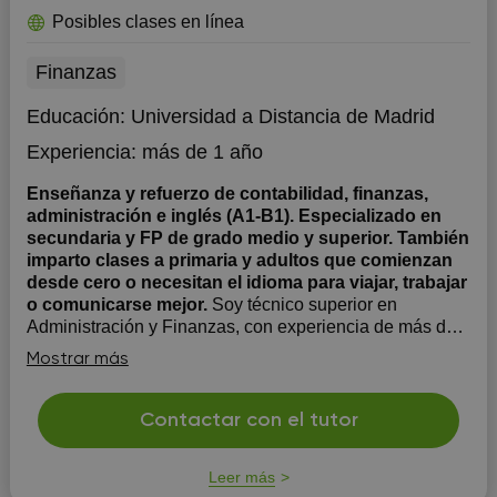
Posibles clases en línea
Finanzas
Educación:
Universidad a Distancia de Madrid
Experiencia:
más de 1 año
Enseñanza y refuerzo de contabilidad, finanzas,
administración e inglés (A1-B1). Especializado en
secundaria y FP de grado medio y superior. También
imparto clases a primaria y adultos que comienzan
desde cero o necesitan el idioma para viajar, trabajar
o comunicarse mejor.
Soy técnico superior en
Administración y Finanzas, con experiencia de más de
un año y medio en áreas como contabilidad, fiscalidad,
Mostrar más
recursos humanos, gestión logística y administración
empresarial o pública. Además, domino herramientas de
ofimática, mecanografía rápida, inteligencia artificial
Contactar con el tutor
aplic...
Leer más