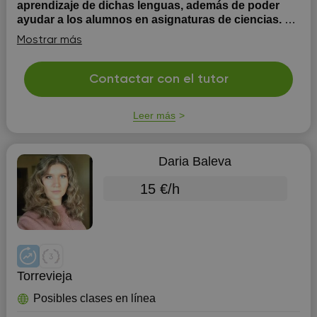
aprendizaje de dichas lenguas, además de poder
ayudar a los alumnos en asignaturas de ciencias.
El
método de aprendizaje y de enseñanza que aplico en
Mostrar más
las clases consistirá en una metodología adaptada a las
exigencias y los objetivos del alumno/a en cuestión.
Asimismo, el estudiante será en todo momento
Contactar con el tutor
acompañado por el profesor con materiales adaptados
al curso o materia que quiera reforzar. ...
Leer más
Daria Baleva
15 €/h
Torrevieja
Posibles clases en línea