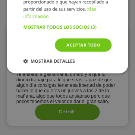
proporcionado o que hayan recopilado a
Anuncios de profesores
partir del uso de sus servicios.
Más
información
MOSTRAR TODOS LOS SOCIOS
(3) →
Andrea E.
4.9
Clases de finanzas personales
ACEPTAR TODO
15 €/h
Curso especializado
MOSTRAR DETALLES
En línea
Te enseño a gestionar tu dinero y a que tu
dinero trabaje para ti, que seas capaz de que
algún día consigas tener esa libertad de poder
hacer lo que quieras un jueves a las 2 de la
mañana, algo que todos ansiamso pero que
pocos tenemos el valor de dar el gran salto.
Details