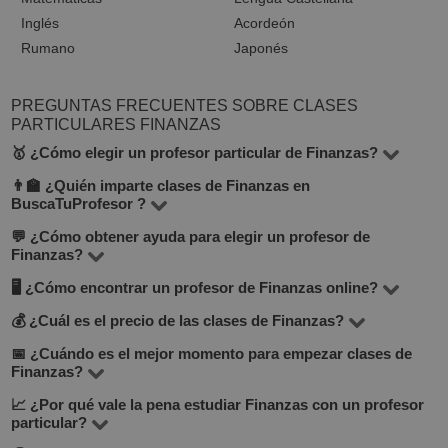
Inglés
Acordeón
Rumano
Japonés
PREGUNTAS FRECUENTES SOBRE CLASES
PARTICULARES FINANZAS
🥇 ¿Cómo elegir un profesor particular de Finanzas?
👨‍🏫 ¿Quién imparte clases de Finanzas en
En la categoría Finanzas de BuscaTuProfesor
BuscaTuProfesor ?
encontrarás 15 profesores disponibles. Para tomar la
💬 ¿Cómo obtener ayuda para elegir un profesor de
En la plataforma hay profesores con distintos perfiles:
mejor decisión, presta atención al precio por hora, la
Finanzas?
docentes titulados, profesores universitarios, estudiantes
cantidad de valoraciones positivas, el formato
🖥 ¿Cómo encontrar un profesor de Finanzas online?
Déjanos tu solicitud o escríbenos por el chat — el equipo
de las mejores universidades y profesionales con
(presencial u online), la experiencia profesional y la
de BuscaTuProfesor te ayudará a encontrar el profesor
💰 ¿Cuál es el precio de las clases de Finanzas?
experiencia práctica. Todos son verificados por el equipo
Ve a la sección
Finanzas online
para ver los profesores
formación académica del profesor.
ideal según tus objetivos, presupuesto y formato de
de moderación.
que imparten clases a distancia. El formato online es
📅 ¿Cuándo es el mejor momento para empezar clases de
Los precios varían entre 10 y 30 €/hora, según la
Finanzas?
clases.
cómodo y, en muchos casos, más económico.
experiencia del profesor, el nivel de preparación y el
📈 ¿Por qué vale la pena estudiar Finanzas con un profesor
Lo ideal es empezar cuanto antes. Incluso 1–2 clases a
formato de las clases. En BuscaTuProfesor, más del 60%
particular?
la semana con un buen profesor garantizan un progreso
de los alumnos eligen clases entre 10 y 18 €.