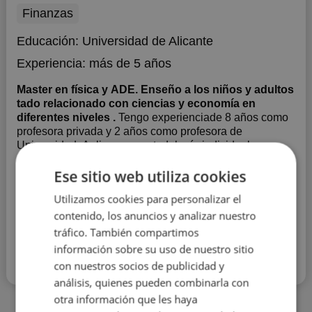
Finanzas
Educación:
Universidad de Alicante
Experiencia:
más de 5 años
Master en física y ADE. Enseño a los niños y adultos
tado relacionado con ciencias y economía en
diferentes niveles .
Tengo experienciade 8 años como
profesora privada y 2 años como profesora de
Universidad. Aplico una metodología individual para
mialumno dependiendo de que quiera consegir después
Ese sitio web utiliza cookies
de mis clases.Puedo explicar la teoría para quela
entienda totalmente o preparar para un solo examen o
Mostrar más
Utilizamos cookies para personalizar el
estudiar como ha...
contenido, los anuncios y analizar nuestro
tráfico. También compartimos
Contactar con el tutor
información sobre su uso de nuestro sitio
con nuestros socios de publicidad y
Leer más
análisis, quienes pueden combinarla con
otra información que les haya