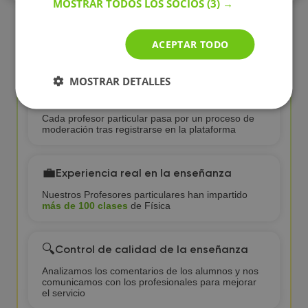
MOSTRAR TODOS LOS SOCIOS
(3) →
¿Por qué elegir clases de Física con
ACEPTAR TODO
profesor particular en BuscaTuProfesor?
MOSTRAR DETALLES
✅
Profesores particulares verificados
Cada profesor particular pasa por un proceso de
moderación tras registrarse en la plataforma
💼
Experiencia real en la enseñanza
Nuestros Profesores particulares han impartido
más de 100 clases
de Física
🔍
Control de calidad de la enseñanza
Analizamos los comentarios de los alumnos y nos
comunicamos con los profesionales para mejorar
el servicio