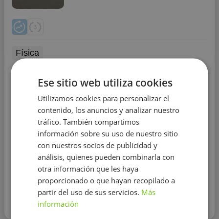
Física
Educación:
IE Universidad
Ese sitio web utiliza cookies
Experiencia:
menos de 1 año
Utilizamos cookies para personalizar el
Soy una chica muy responsable, constante e
contenido, los anuncios y analizar nuestro
inteligente. Muy trabajadora, amable y con buenas
tráfico. También compartimos
notas. Me gustan los niños y me gustaría dedicar a
información sobre su uso de nuestro sitio
la educación.
Siempre me ha gustado ayudar a los
con nuestros socios de publicidad y
demás en las clases y se me da muy bien ciencias. Me
encantaría ser profesora.
análisis, quienes pueden combinarla con
otra información que les haya
proporcionado o que hayan recopilado a
Contactar con el tutor
partir del uso de sus servicios.
Más
información
Leer más