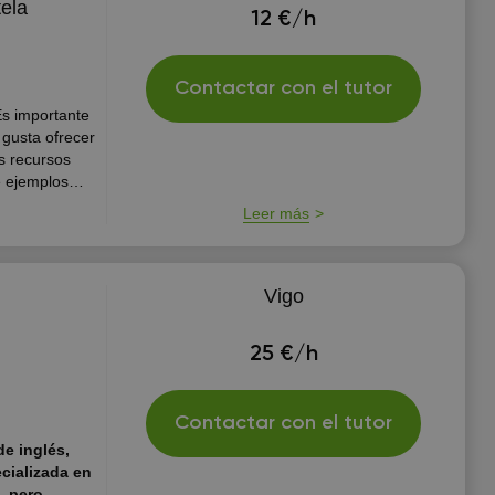
ela
12 €/h
Contactar con el tutor
 gusta ofrecer
s recursos
e ejemplos
.. De este
Leer más
ás interés
Vigo
25 €/h
Contactar con el tutor
e inglés,
ecializada en
, pero