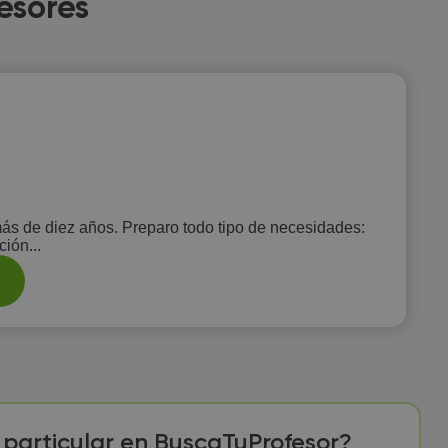
esores
 más de diez años. Preparo todo tipo de necesidades:
ión...
r particular en BuscaTuProfesor?