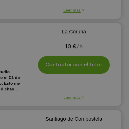
a explicar de
atemáticas,
Leer más
tudio
nfianza en sí
La Coruña
10 €/h
Contactar con el tutor
tudio
o el C1 de
go. Esto me
 dichas
naturas de
Leer más
o en las
as y los
erá en todo
os al curso
Santiago de Compostela