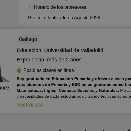
✅ Horario de los profesores:
Precio actualizado en Agosto 2026
Gallego
Educación:
Universidad de Valladolid
Experiencia:
más de 2 años
Posibles clases en línea
Soy graduada en Educación Primaria y ofrezco clases par
para alumnos de Primaria y ESO en asignaturas como Le
úñez
Matemáticas, Inglés, Ciencias Sociales y Naturales.
Me ad
y necesidades de cada estudiante, utilizando técnicas como e
significativo, la gamificación y el refuerzo positivo. También 
Mostrar más
técnicas de estudio y ayudo con tareas y exámenes. Mi objeti
alumnos aprendan con confianza, motivación y buenos result