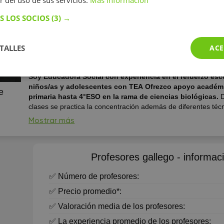
r del uso de sus servicios.
Más información
Gallego
S LOS SOCIOS
(3) →
Educación:
Universidade de Vigo
Experiencia:
más de 1 año
TALLES
ACE
Posibles clases en línea
Soy Educadora Social con experiencia en el refuerzo esc
niños/as y adolescentes con TEA Ofrezco apoyo académico desde
e
primaria hasta 4°ESO en la rama de ciencias biológicas.
clases se practica la concentración además de diferentes téc
estudio personalizadas (análisis previo de las capacidades de
Mostrar más
Además, gestiono el aprendizaje de una buena organización
mejora de la autonomía de estudio del alumno/a. Imparto cla
y ...
Profesores gallego - informaci
✅ Número de profesores:
✅ Precio promedio*:
✅ Valoración media de los profesores:
✅ La experiencia promedio de los profesores: