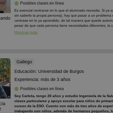
Posibles clases en línea
Es esencial centrarse en lo que el alumnado necesita. Si ya 
sin saberlo la propia persona), hay que pasar a un problema 
gando
centrase en lo ya aprendido, de tal manera que quede autom
z
pesar de que cada persona tiene necesidades diferentes, la c
divertirse y practicar en todo momento (hablar, hacer pequeñ
Mostrar más
ejercicios...).
Gallego
Educación:
Universidad de Burgos
Experiencia:
más de 3 años
Posibles clases en línea
Soy Carlota, tengo 20 años y estudio Ingeniería de la Sal
clases particulares y apoyo escolar para niños de primar
cía
cursos de la ESO. Cuento con más de tres años de exper
z
trabajando con niños, además de hermanos pequeños, l