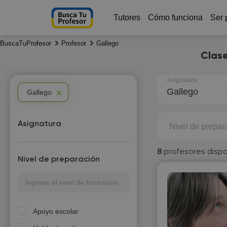
Tutores
Cómo funciona
Ser 
BuscaTuProfesor
Profesor
Gallego
Clase
Asignatura
Gallego
Gallego
Asignatura
Nivel de prepar
8
profesores dispo
Nivel de preparación
Apoyo escolar