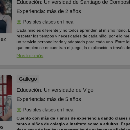
Educación:
Universidad de Santiago de Compost
Experiencia:
más de 2 años
Posibles clases en línea
Cada niño es diferente y no todos aprenden al mismo ritmo. Es importante
respetar los tiempos y necesidades de cada niño, por ello me
uez
un servicio personalizado y adaptado para cada uno. Entre lo
que empleo se encuentran el juego, la explicación a través d
cercanos al mundo diario del alumno, los ejercicios prácticos.
Mostrar más
modo se consigue tener al alumno motivado y cada vez con m
por seguir aprendiendo.
Gallego
Educación:
Universidade de Vigo
Experiencia:
más de 5 años
Posibles clases en línea
Cuento con más de 7 años de experiencia dando clases d
tanto a niños de colegio e instituto como a adultos. Esp
os
dar clases de inglés y preparación de exámenes oficiales