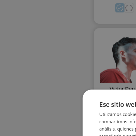
Victor Per
Sanmame
Ese sitio we
Utilizamos cookie
compartimos infor
análisis, quiene