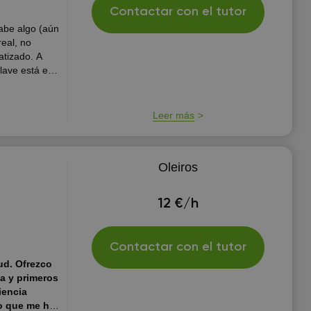
Contactar con el tutor
sabe algo (aún
real, no
atizado. A
lave está en
os
Leer más
Oleiros
12 €/h
Contactar con el tutor
ud. Ofrezco
ia y primeros
iencia
o que me ha