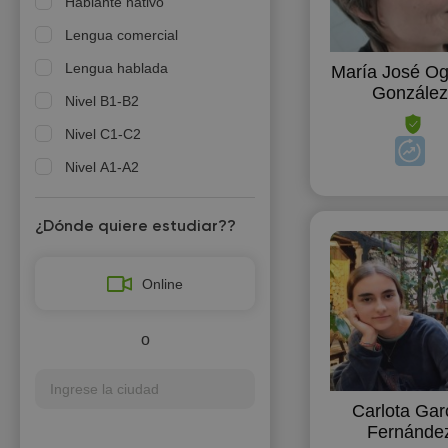
Hablante nativo
Lengua comercial
Lengua hablada
María José O
Gonzále
Nivel B1-B2
Nivel C1-C2
Nivel А1-А2
PAU (Examen de
selectividad)
¿Dónde quiere estudiar??
Online
o
Carlota Gar
Fernánde