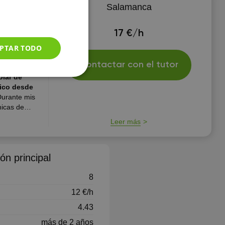
Salamanca
17 €/h
PTAR TODO
Contactar con el tutor
olar de
Durante mis
nicas de
l alumno/a).
Leer más
 para una
ses a primaria
ón principal
8
12 €/h
4.43
más de 2 años