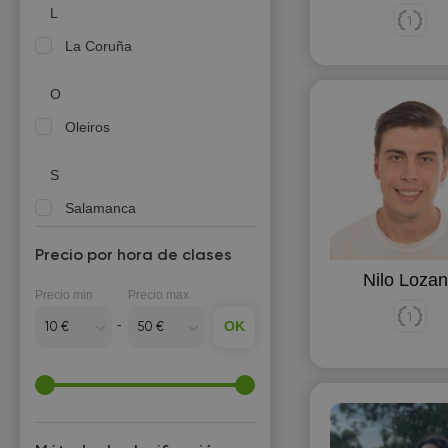
L
La Coruña
O
Oleiros
S
Salamanca
Santiago de Compostela
Precio por hora de clases
Nilo Loza
V
Precio min
Precio max
Valladolid
OK