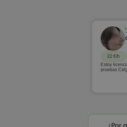
22 €/h
Estoy licenc
pruebas Celg
¿Por q