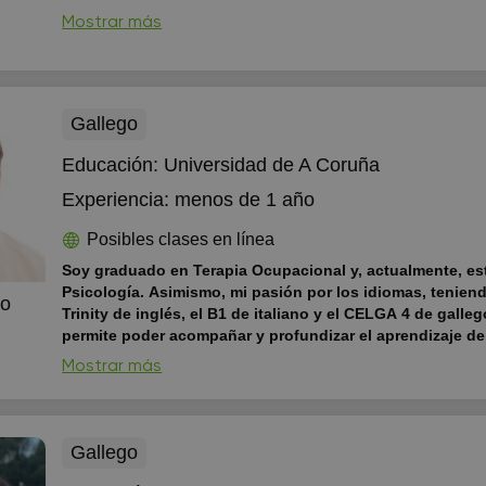
permitido desarrollar paciencia, empatía y capacidad par
Mostrar más
forma clara.
Puedo ayudar en: Deberes y refuerzo escolar M
ciencias y asignaturas técnicas Organización y técnicas de es
Preparación de exámenes Soy una persona responsable, cercana y
motivadora, con ganas de ayudar a que cada alumno gane co
Gallego
mismo y en sus capacidades. Disponibilid...
Educación:
Universidad de A Coruña
Experiencia:
menos de 1 año
Posibles clases en línea
Soy graduado en Terapia Ocupacional y, actualmente, es
Psicología. Asimismo, mi pasión por los idiomas, teniend
no
Trinity de inglés, el B1 de italiano y el CELGA 4 de galle
permite poder acompañar y profundizar el aprendizaje de
lenguas, además de poder ayudar a los alumnos en asig
Mostrar más
ciencias.
El método de aprendizaje y de enseñanza que aplic
clases consistirá en una metodología adaptada a las exigenci
objetivos del alumno/a en cuestión. Asimismo, el estudiante s
momento acompañado por el profesor con materiales adaptad
Gallego
o materia que quiera reforzar. ...