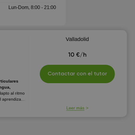
Lun-Dom, 8:00 - 21:00
Valladolid
10 €/h
Contactar con el tutor
ticulares
ngua,
apto al ritmo
l aprendizaje
enseño
Leer más
vo es que los
ados.