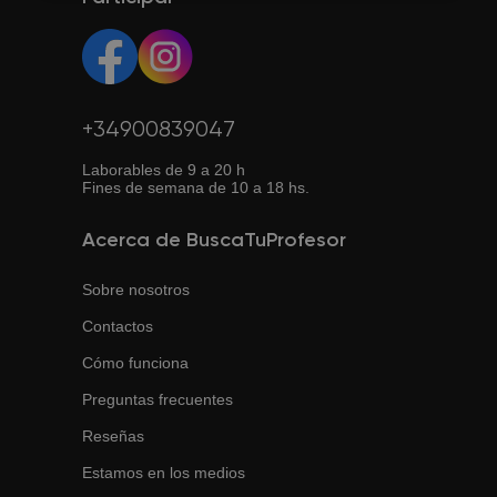
tus necesidades.
a internet.
+34900839047
Laborables de 9 a 20 h
Fines de semana de 10 a 18 hs.
Acerca de BuscaTuProfesor
Sobre nosotros
Contactos
Cómo funciona
Preguntas frecuentes
Reseñas
Estamos en los medios