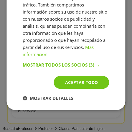
¿Por qué elegir clases de Inglés con
tráfico. También compartimos
profesor particular en BuscaTuProfesor?
información sobre su uso de nuestro sitio
con nuestros socios de publicidad y
análisis, quienes pueden combinarla con
✅
Profesores particulares verificados
otra información que les haya
Cada profesor particular pasa por un proceso de
proporcionado o que hayan recopilado a
moderación tras registrarse en la plataforma
partir del uso de sus servicios.
Más
información
💼
Experiencia real en la enseñanza
MOSTRAR TODOS LOS SOCIOS
(3) →
Nuestros Profesores particulares han impartido
más de 100 clases
de Inglés
ACEPTAR TODO
🔍
Control de calidad de la enseñanza
MOSTRAR DETALLES
Analizamos los comentarios de los alumnos y nos
comunicamos con los profesionales para mejorar
el servicio
BuscaTuProfesor
Profesor
Clases Particular de Ingles