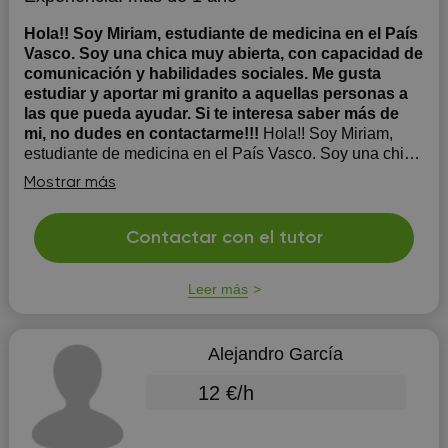
Hola!! Soy Miriam, estudiante de medicina en el País
Vasco. Soy una chica muy abierta, con capacidad de
comunicación y habilidades sociales. Me gusta
estudiar y aportar mi granito a aquellas personas a
las que pueda ayudar. Si te interesa saber más de
mi, no dudes en contactarme!!!
Hola!! Soy Miriam,
estudiante de medicina en el País Vasco. Soy una chica
muy abierta, con capacidad de comunicación y
Mostrar más
habilidades sociales. Me gusta estudiar y aportar mi
granito a aquellas personas a las que pueda ayudar. Si
te interesa saber más de mi, no dudes en contactarme!!!
Contactar con el tutor
Leer más
Alejandro García
12 €/h