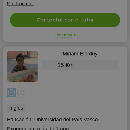
horas libres
Licenciada en Educación Infantil con 21
Mostrar más
años de experiencia. Actualizada continuamente en
técnicas de enseñanza.
Contactar con el tutor
Leer más
Miriam Elorduy
15 €/h
Inglés
Educación:
Universidad del País Vasco
Experiencia:
más de 1 año