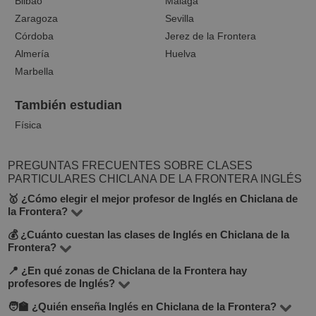
Bilbao
Málaga
Zaragoza
Sevilla
Córdoba
Jerez de la Frontera
Almería
Huelva
Marbella
También estudian
Física
PREGUNTAS FRECUENTES SOBRE CLASES
PARTICULARES CHICLANA DE LA FRONTERA INGLÉS
🥇 ¿Cómo elegir el mejor profesor de Inglés en Chiclana de
la Frontera?
💰 ¿Cuánto cuestan las clases de Inglés en Chiclana de la
En la plataforma BuscaTuProfesor encontrarás 9
Frontera?
docentes que imparten Inglés en la ciudad de Chiclana
📍 ¿En qué zonas de Chiclana de la Frontera hay
El precio de las clases varía según el nivel, experiencia
de la Frontera. Te recomendamos comparar el precio por
profesores de Inglés?
del profesor y si son presenciales u online. En promedio,
hora, opiniones de otros alumnos, experiencia y
🧑‍🏫 ¿Quién enseña Inglés en Chiclana de la Frontera?
En BuscaTuProfesor puedes encontrar docentes en la
las tarifas oscilan entre 10 y 30 €/hora.
formación. También puedes buscar profesores que