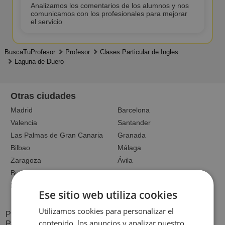
Analizamos los comentarios de los alumnos y nos
comunicamos con los profesionales para mejorar
el servicio
BuscaTuProfesor
Profesor
Clases Particular de Ingles
Laguna de Duero
Otras ciudades
Madrid
Barcelona
Valencia
Santander
Las Palmas de Gran Canaria
Granada
Bilbao
Málaga
Zaragoza
Ávila
Burgos
Valladolid
León
Palencia
Ese sitio web utiliza cookies
Utilizamos cookies para personalizar el
PREGUNTAS FRECUENTES SOBRE CLASES
contenido, los anuncios y analizar nuestro
PARTICULARES LAGUNA DE DUERO INGLÉS