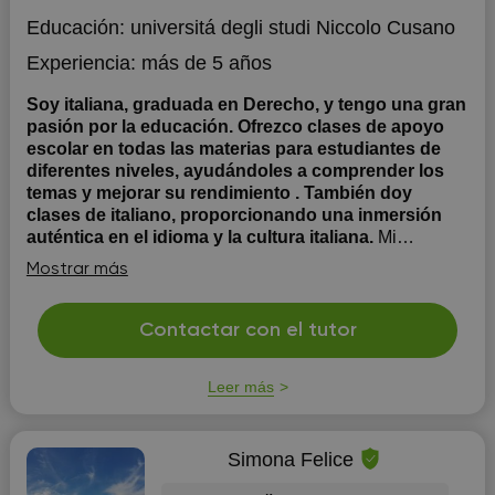
Educación:
universitá degli studi Niccolo Cusano
Experiencia:
más de 5 años
Soy italiana, graduada en Derecho, y tengo una gran
pasión por la educación. Ofrezco clases de apoyo
escolar en todas las materias para estudiantes de
diferentes niveles, ayudándoles a comprender los
temas y mejorar su rendimiento . También doy
clases de italiano, proporcionando una inmersión
auténtica en el idioma y la cultura italiana.
Mi
formación en Derecho me ha dado habilidades
Mostrar más
analíticas y organizativas que aplico en mi metodología
de enseñanza, estructurando las clases para que cada
estudiante logre sus objetivos de forma clara y eficaz. Mi
Contactar con el tutor
objetivo es acompañar a mis alumnos en su
aprendizaje, dándoles confianza y un método...
Leer más
Simona Felice