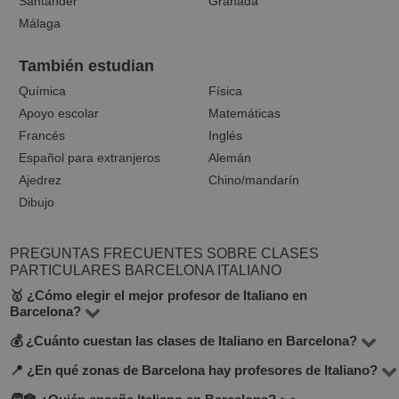
Santander
Granada
Málaga
También estudian
Química
Física
Apoyo escolar
Matemáticas
Francés
Inglés
Español para extranjeros
Alemán
Ajedrez
Chino/mandarín
Dibujo
PREGUNTAS FRECUENTES SOBRE CLASES
PARTICULARES BARCELONA ITALIANO
🥇 ¿Cómo elegir el mejor profesor de Italiano en
Barcelona?
💰 ¿Cuánto cuestan las clases de Italiano en Barcelona?
En la plataforma BuscaTuProfesor encontrarás 19
docentes que imparten Italiano en la ciudad de
📍 ¿En qué zonas de Barcelona hay profesores de Italiano?
El precio de las clases varía según el nivel, experiencia
Barcelona. Te recomendamos comparar el precio por
del profesor y si son presenciales u online. En promedio,