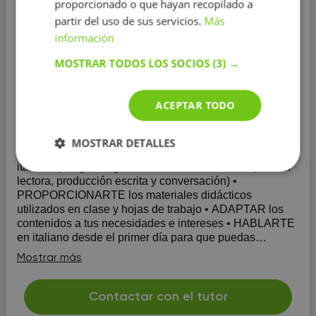
proporcionado o que hayan recopilado a
partir del uso de sus servicios.
Más
información
MOSTRAR TODOS LOS SOCIOS
(3) →
Italiano
Educación:
Universidad Pompeu Fabra
ACEPTAR TODO
Experiencia:
más de 5 años
MOSTRAR DETALLES
En las clases voy a: • AYUDARTE A MEJORAR tu
italiano (ortografía, gramática, vocabulario, compresión
lectora, producción escrita y conversación) •
PROPORCIONARTE los materiales didácticos
utilizados en clase y hojas de trabajo • ADAPTAR los
contenidos a tus necesidades e intereses • HABLARTE
en italiano desde el primer día para que puedas
acostumbrarte a escuchar e interactuar en mi idioma.
Mostrar más
Contactar con el tutor