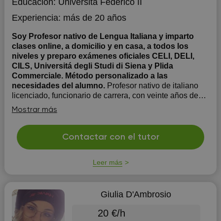
Educación:
Università Federico II
Experiencia:
más de 20 años
Soy Profesor nativo de Lengua Italiana y imparto
clases online, a domicilio y en casa, a todos los
niveles y preparo exámenes oficiales CELI, DELI,
CILS, Universitá degli Studi di Siena y Plida
Commerciale. Método personalizado a las
necesidades del alumno.
Profesor nativo de italiano
licenciado, funcionario de carrera, con veinte años de
experiencia demostrable en escuelas públicas y con
Mostrar más
100% de aprobados en exámenes oficiales. Imparto
clases a domicilio y en casa, clases online, a todos los
niveles y preparo exámenes oficiales ( CELI, DELI,
Contactar con el tutor
CILS, Uni...
Leer más
Giulia D'Ambrosio
20 €/h