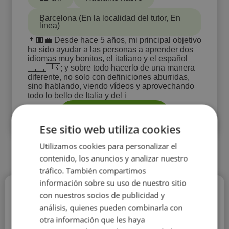
Barcelona (En la localidad del tutor, En
línea)
👨🏼‍💼 Desde hace 5 años, mi principal objetivo
ha sido ayudar a las personas a aprender dos
idiomas muy bonitos, el italiano y el español
🇮🇹🇪🇸; y sobre todo hacerlo de una manera
diferente, no solo con definiciones aburridas,
sino hablando, viendo vídeos y aprovechando
todo lo bello de Italia y del i
Details
Ese sitio web utiliza cookies
Utilizamos cookies para personalizar el
contenido, los anuncios y analizar nuestro
tráfico. También compartimos
información sobre su uso de nuestro sitio
Valeria Tamburini
con nuestros socios de publicidad y
análisis, quienes pueden combinarla con
20 €/h
otra información que les haya