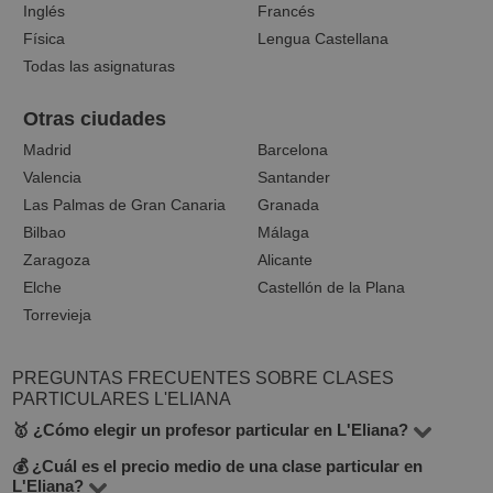
Inglés
Francés
Física
Lengua Castellana
Todas las asignaturas
Otras ciudades
Madrid
Barcelona
Valencia
Santander
Las Palmas de Gran Canaria
Granada
Bilbao
Málaga
Zaragoza
Alicante
Elche
Castellón de la Plana
Torrevieja
PREGUNTAS FRECUENTES SOBRE CLASES
PARTICULARES L'ELIANA
🥇 ¿Cómo elegir un profesor particular en L'Eliana?
💰 ¿Cuál es el precio medio de una clase particular en
En BuscaTuProfesor hay 5 profesores que imparten más
L'Eliana?