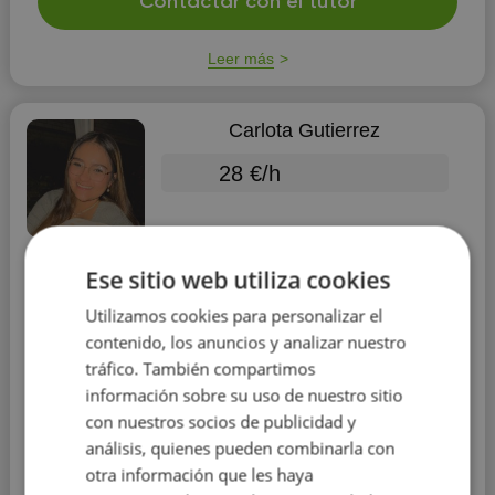
Contactar con el tutor
Leer más
Carlota Gutierrez
28 €/h
Ese sitio web utiliza cookies
Utilizamos cookies para personalizar el
Matemáticas
contenido, los anuncios y analizar nuestro
tráfico. También compartimos
Educación:
Universidad de Córdoba
información sobre su uso de nuestro sitio
Experiencia:
más de 5 años
con nuestros socios de publicidad y
análisis, quienes pueden combinarla con
Distrito:
Nou Barris
y 127 otros distritos
otra información que les haya
Hola soy Carlota, escribeme tus dudas, y revisamos