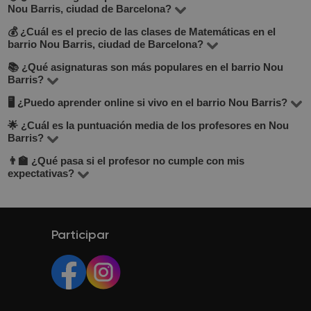
Nou Barris, ciudad de Barcelona?
💰 ¿Cuál es el precio de las clases de Matemáticas en el
En BuscaTuProfesor encontrarás más de 110 000
barrio Nou Barris, ciudad de Barcelona?
profesores en España, incluidos 17 en el barrio Nou
📚 ¿Qué asignaturas son más populares en el barrio Nou
Las tarifas varían entre 10 y 30 €/hora, dependiendo del
Barris de Barcelona. Te recomendamos fijarte en el
Barris?
nivel del profesor, modalidad (presencial/online) y
precio por hora, experiencia, opiniones, formación
🖥 ¿Puedo aprender online si vivo en el barrio Nou Barris?
Entre las más solicitadas están matemáticas, inglés,
objetivo de las clases.
académica y si ofrece clase de prueba gratuita — esta
lengua española, música e informática. El catálogo
🌟 ¿Cuál es la puntuación media de los profesores en Nou
Sí, puedes elegir clases online con profesores de
información está debajo del botón "Contactar con el
Barris?
completo está en la página "Todos los profesores".
cualquier ciudad. Esta opción es flexible, cómoda y, en
tutor".
👨‍🏫 ¿Qué pasa si el profesor no cumple con mis
La puntuación promedio es 4.8 sobre 5, basada en las
muchos casos, más económica. Se realizan a través de
expectativas?
valoraciones reales de los alumnos.
Zoom o Google Meet.
En caso de que la primera clase no cumpla tus
expectativas, puedes enviar otra solicitud y
BuscaTuProfesor te ayudará a encontrar otro profesor.
Participar