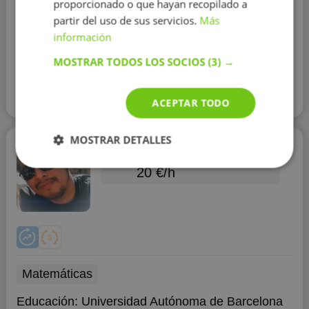
proporcionado o que hayan recopilado a
el apoyo
Hola soy Carlota, escribeme tus dudas, y
partir del uso de sus servicios.
Más
revisamos el apoyo
información
MOSTRAR TODOS LOS SOCIOS
(3) →
Contactar con el tutor
Leer más
ACEPTAR TODO
MOSTRAR DETALLES
Rogger Palacios
20 €/h
Matemáticas
Educación:
Universidad Autónoma de Barcelona