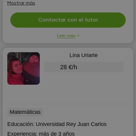
bachillerato internacional en el IES Cardenal López de
Mostrar más
Mendoza. Tengo una...
Contactar con el tutor
Leer más
Lina Uriarte
28 €/h
Matemáticas
Educación:
Universidad Rey Juan Carlos
Experiencia:
más de 3 años