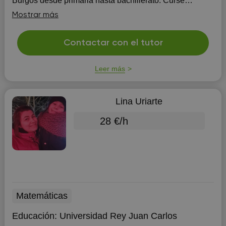
Burgos desde primaria hasta bachillerato. Cursé
bachillerato internacional en el IES Cardenal López de
Mostrar más
Mendoza. Tengo una...
Contactar con el tutor
Leer más
Lina Uriarte
28 €/h
Matemáticas
Educación:
Universidad Rey Juan Carlos