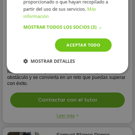
proporcionado o que hayan recopilado a
partir del uso de sus servicios.
Más
Matemáticas
información
Educación:
Universitat Oberta de Catalunya
MOSTRAR TODOS LOS SOCIOS
(3) →
Experiencia:
más de 5 años
Distrito:
Sarrià-Sant Gervasi
y 127 otros distritos
ACEPTAR TODO
Graduado en ADE y responsable del departamento
financiero.
Me apasiona enseñar: explico conceptos de
MOSTRAR DETALLES
distintas formas y acompaño a cada alumno hasta que
los domina. Mi objetivo es que estudiar deje de ser un
obstáculo y se convierta en un reto que puedas superar
con éxito.
Contactar con el tutor
Leer más