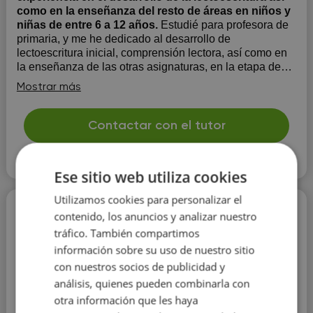
como en la enseñanza del resto de áreas en niños y
niñas de entre 6 a 12 años.
Estudié para profesora de
primaria, y me he dedicado al desarrollo de
lectoescritura inicial, comprensión lectora, así como en
la enseñanza de las otras asignaturas, en la etapa de
primaria. De manera complementaria, también he
Mostrar más
enseñado español a personas no hispanoparlantes.
Contactar con el tutor
Leer más
Ese sitio web utiliza cookies
Utilizamos cookies para personalizar el
Rafael Espelt Chouh
contenido, los anuncios y analizar nuestro
tráfico. También compartimos
20 €/h
información sobre su uso de nuestro sitio
con nuestros socios de publicidad y
análisis, quienes pueden combinarla con
otra información que les haya