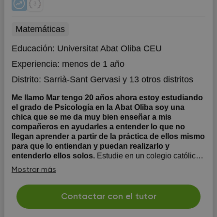
Matemáticas
Educación:
Universitat Abat Oliba CEU
Experiencia:
menos de 1 año
Distrito:
Sarrià-Sant Gervasi
y 13 otros distritos
Me llamo Mar tengo 20 años ahora estoy estudiando
el grado de Psicología en la Abat Oliba soy una
chica que se me da muy bien enseñar a mis
compañeros en ayudarles a entender lo que no
llegan aprender a partir de la práctica de ellos mismo
para que lo entiendan y puedan realizarlo y
entenderlo ellos solos.
Estudie en un colegio católica
de Barcelona y ahora estoy estudiando un grado en la
Mostrar más
universidad. Mía técnicas para ayudar a los niños para
aprender y enrede sus deberes o materias es una
explicación con palabras a que lleguen a entender de la
Contactar con el tutor
materia o actividad que no entiendan enseñarles a
resolu...