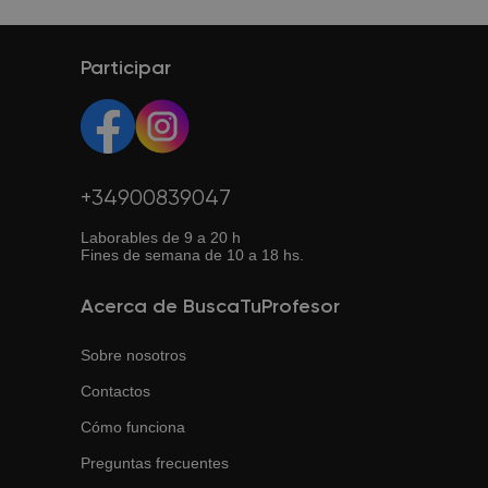
En caso de que la primera clase no cumpla tus
expectativas, puedes enviar otra solicitud y
BuscaTuProfesor te ayudará a encontrar otro profesor.
Participar
+34900839047
Laborables de 9 a 20 h
Fines de semana de 10 a 18 hs.
Acerca de BuscaTuProfesor
Sobre nosotros
Contactos
Cómo funciona
Preguntas frecuentes