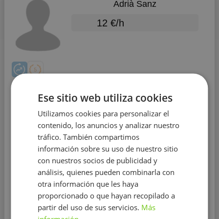
Adrià Sanz
12 €/h
Matemáticas
Ese sitio web utiliza cookies
Utilizamos cookies para personalizar el
Educación:
Universidad de Barcelona
contenido, los anuncios y analizar nuestro
Experiencia:
más de 1 año
tráfico. También compartimos
Distrito:
Estación de El Carmel
y 127 otros
información sobre su uso de nuestro sitio
distritos
con nuestros socios de publicidad y
análisis, quienes pueden combinarla con
Hola, me llamo Adrià y soy un estudiante de 2° de
otra información que les haya
Bachillerato.
Hola, me llamo Adrià, encantado ;) Soy un
joven estudiante de segundo de bachillerato del social,
proporcionado o que hayan recopilado a
el cual tiene muchas ganas de instruir a aquellas
partir del uso de sus servicios.
Más
personas con ciertas dificultades en el ámbito de las
información