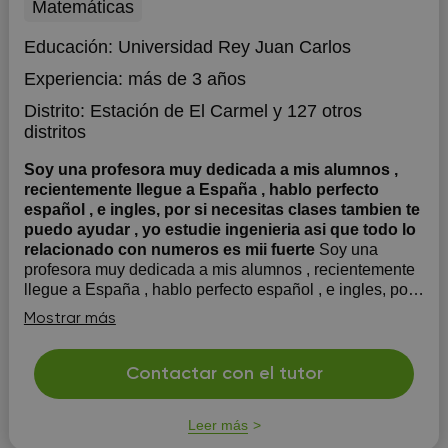
Matemáticas
Educación:
Universidad Rey Juan Carlos
Experiencia:
más de 3 años
Distrito:
Estación de El Carmel
y 127 otros
distritos
Soy una profesora muy dedicada a mis alumnos ,
recientemente llegue a España , hablo perfecto
español , e ingles, por si necesitas clases tambien te
puedo ayudar , yo estudie ingenieria asi que todo lo
relacionado con numeros es mii fuerte
Soy una
profesora muy dedicada a mis alumnos , recientemente
llegue a España , hablo perfecto español , e ingles, por
si necesitas clases tambien te puedo ayudar , yo estudie
Mostrar más
ingenieria asi que todo lo relacionado con numeros es
mi fuerte
Contactar con el tutor
Leer más