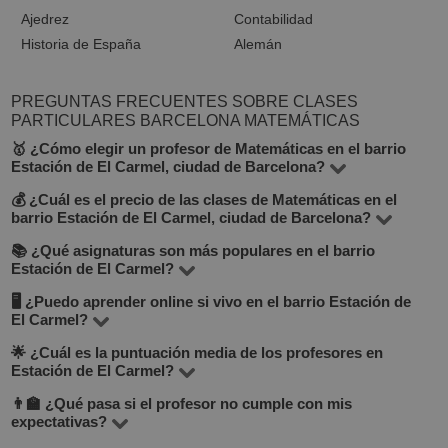
Ajedrez
Contabilidad
Historia de España
Alemán
PREGUNTAS FRECUENTES SOBRE CLASES
PARTICULARES BARCELONA MATEMÁTICAS
🥇 ¿Cómo elegir un profesor de Matemáticas en el barrio
Estación de El Carmel, ciudad de Barcelona?
💰 ¿Cuál es el precio de las clases de Matemáticas en el
En BuscaTuProfesor encontrarás más de 110 000
barrio Estación de El Carmel, ciudad de Barcelona?
profesores en España, incluidos 14 en el barrio Estación
📚 ¿Qué asignaturas son más populares en el barrio
Las tarifas varían entre 12 y 30 €/hora, dependiendo del
de El Carmel de Barcelona. Te recomendamos fijarte en
Estación de El Carmel?
nivel del profesor, modalidad (presencial/online) y
el precio por hora, experiencia, opiniones, formación
🖥 ¿Puedo aprender online si vivo en el barrio Estación de
Entre las más solicitadas están matemáticas, inglés,
objetivo de las clases.
académica y si ofrece clase de prueba gratuita — esta
El Carmel?
lengua española, música e informática. El catálogo
información está debajo del botón "Contactar con el
🌟 ¿Cuál es la puntuación media de los profesores en
Sí, puedes elegir clases online con profesores de
completo está en la página "Todos los profesores".
tutor".
Estación de El Carmel?
cualquier ciudad. Esta opción es flexible, cómoda y, en
👨‍🏫 ¿Qué pasa si el profesor no cumple con mis
La puntuación promedio es 4.8 sobre 5, basada en las
muchos casos, más económica. Se realizan a través de
expectativas?
valoraciones reales de los alumnos.
Zoom o Google Meet.