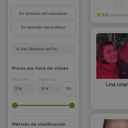
Apoyo escolar
En domicilio del estudiante
Avanzado
5.0
(comentar
Ayuda con los deberes
En domicilio del profesor
Básico
Curso especializado
la Vila Olímpica del Poblenou
Estudios superiores
FP - Formación Profesional
Precio por hora de clases
Intermedio
Precio min
Precio max
Para adultos
Lina Uriar
OK
Para ingresar a la universidad
en el exterior
Para niños
PAU (Examen de
selectividad)
Método de clasificación