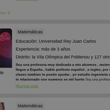
bachillerato. Cursé bachillerato internacional en el IES Car
Mendoza. Tengo una...
ios: 3)
Matemáticas
Educación:
Universidad Rey Juan Carlos
Experiencia:
más de 3 años
Distrito:
la Vila Olímpica del Poblenou
y 127 otro
Soy una profesora muy dedicada a mis alumnos , recie
llegue a España , hablo perfecto español , e ingles, por 
te
clases tambien te puedo ayudar , yo estudie ingenieria 
lo relacionado con numeros es mii fuerte
Soy una profes
dedicada a mis alumnos , recientemente llegue a España , h
Mostrar más
español , e ingles, por si necesitas clases tambien te puedo 
estudie ingenieria asi que todo lo relacionado con numeros e
Matemáticas