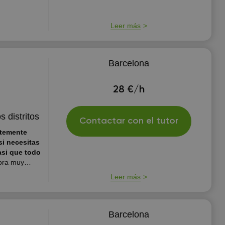
denal López de
Leer más
Barcelona
28 €/h
s distritos
Contactar con el tutor
ntemente
si necesitas
asi que todo
ora muy
ablo perfecto
Leer más
ayudar , yo
s mi fuerte
Barcelona