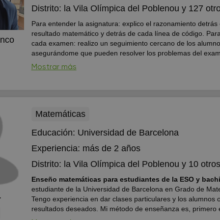
Distrito:
la Vila Olímpica del Poblenou
y 127 otro
Para entender la asignatura: explico el razonamiento detrás
resultado matemático y detrás de cada línea de código. Para aprobar
anco
cada examen: realizo un seguimiento cercano de los alumno
asegurándome que pueden resolver los problemas del exa
rápida y consistente.
Mostrar más
Matemáticas
Educación:
Universidad de Barcelona
Experiencia:
más de 2 años
Distrito:
la Vila Olímpica del Poblenou
y 10 otros 
Enseño matemáticas para estudiantes de la ESO y bachi
estudiante de la Universidad de Barcelona en Grado de Mat
.
Tengo experiencia en dar clases particulares y los alumnos 
resultados deseados. Mi método de enseñanza es, primero e
teoría de forma clara y sencilla, luego realizar ejemplos simil