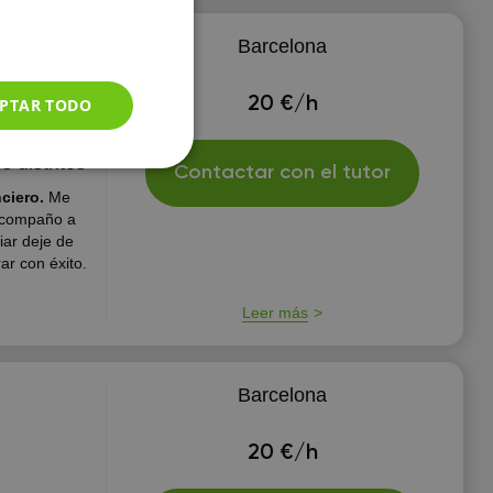
Barcelona
20 €/h
PTAR TODO
s distritos
Contactar con el tutor
ciero.
Me
 acompaño a
iar deje de
ar con éxito.
Leer más
Barcelona
20 €/h