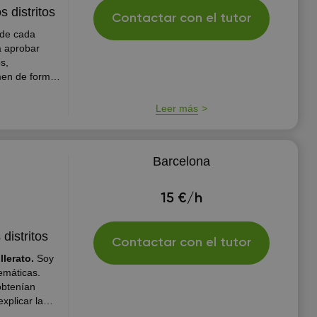
s distritos
Contactar con el tutor
 de cada
s,
men de forma
Leer más
Barcelona
15 €/h
distritos
Contactar con el tutor
llerato.
Soy
emáticas.
obtenían
xplicar la
ares a los