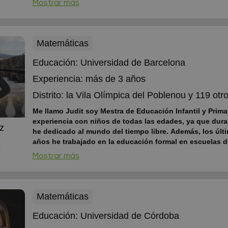
Mostrar más
ejercicios para que...
Matemáticas
Educación:
Universidad de Barcelona
Experiencia:
más de 3 años
Distrito:
la Vila Olímpica del Poblenou
y 119 otro
Me llamo Judit soy Mestra de Educación Infantil y Prima
experiencia con niños de todas las edades, ya que dur
z
he dedicado al mundo del tiempo libre. Además, los últ
años he trabajado en la educación formal en escuelas de
con niños de 0-3 años. Actualmente trabajo como maestra de
Mostrar más
primaria media jornada.
Tengo formación en técnicas de ap
inovadoras
Matemáticas
Educación:
Universidad de Córdoba