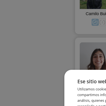
Camilo Bui
Ese sitio we
Macarena Mo
Utilizamos cookie
compartimos infor
análisis, quiene