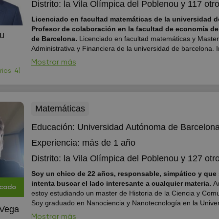
Distrito:
la Vila Olímpica del Poblenou
y 117 otro
Licenciado en facultad matemáticas de la universidad d
Profesor de colaboración en la facultad de economía de
uu
de Barcelona.
Licenciado en facultad matemáticas y Master
Administrativa y Financiera de la universidad de barcelona. 
clases a los alumnos de ESO, bachillerato y los estudios sup
Mostrar más
Tengo más de 5 años de experiencia en el imparto de clase
ios: 4)
preparación de la selectividad y clases de r...
Matemáticas
Educación:
Universidad Autónoma de Barcelon
Experiencia:
más de 1 año
Distrito:
la Vila Olímpica del Poblenou
y 127 otro
Soy un chico de 22 años, responsable, simpático y que
intenta buscar el lado interesante a cualquier materia.
A
icado
estoy estudiando un master de Historia de la Ciencia y Comu
Soy graduado en Nanociencia y Nanotecnología en la Unive
 Vega
Autónoma de Barcelona. Estudié en Burgos desde primaria 
Mostrar más