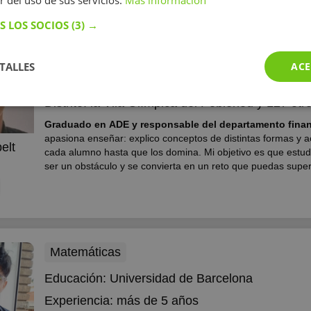
r del uso de sus servicios.
Más información
S LOS SOCIOS
(3) →
Matemáticas
Educación:
Universitat Oberta de Catalunya
TALLES
ACE
Experiencia:
más de 5 años
Distrito:
la Vila Olímpica del Poblenou
y 127 otro
Graduado en ADE y responsable del departamento finan
apasiona enseñar: explico conceptos de distintas formas y
elt
cada alumno hasta que los domina. Mi objetivo es que estud
ser un obstáculo y se convierta en un reto que puedas super
Matemáticas
Educación:
Universidad de Barcelona
Experiencia:
más de 5 años