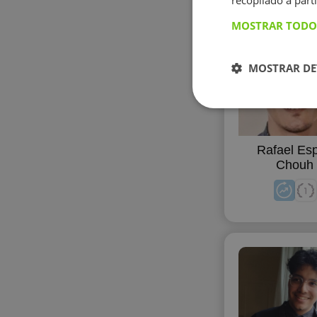
recopilado a parti
MOSTRAR TODO
MOSTRAR DE
Rafael Esp
Chouh