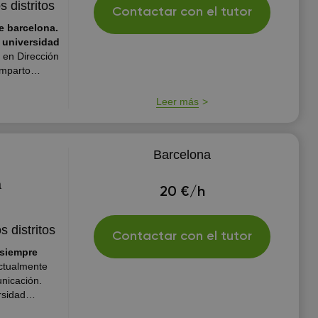
s distritos
Contactar con el tutor
e barcelona.
 universidad
 en Dirección
Imparto
eriores.
s de
Leer más
Barcelona
a
20 €/h
s distritos
Contactar con el tutor
 siempre
ctualmente
nicación.
rsidad
hasta