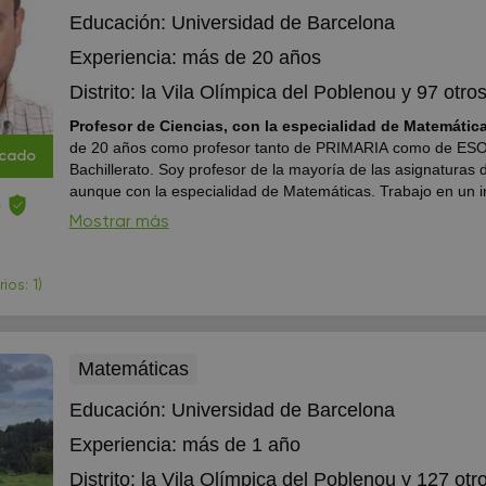
Educación:
Universidad de Barcelona
Experiencia:
más de 20 años
Distrito:
la Vila Olímpica del Poblenou
y 97 otros 
Profesor de Ciencias, con la especialidad de Matemátic
de 20 años como profesor tanto de PRIMARIA como de ESO
icado
Bachillerato. Soy profesor de la mayoría de las asignaturas 
aunque con la especialidad de Matemáticas. Trabajo en un in
e
Barcelona, con lo que la formación constante y el contacto c
Mostrar más
alumnos es uno de mis p...
os: 1)
Matemáticas
Educación:
Universidad de Barcelona
Experiencia:
más de 1 año
Distrito:
la Vila Olímpica del Poblenou
y 127 otro