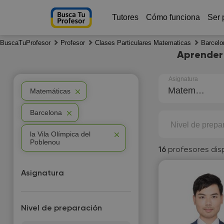
Tutores
Cómo funciona
Ser 
BuscaTuProfesor
Profesor
Clases Particulares Matematicas
Barcelo
Aprender 
Asignatura
Matemáticas
Matemáticas
Barcelona
Nivel de prepa
la Vila Olímpica del
Poblenou
16
profesores dis
Asignatura
Nivel de preparación