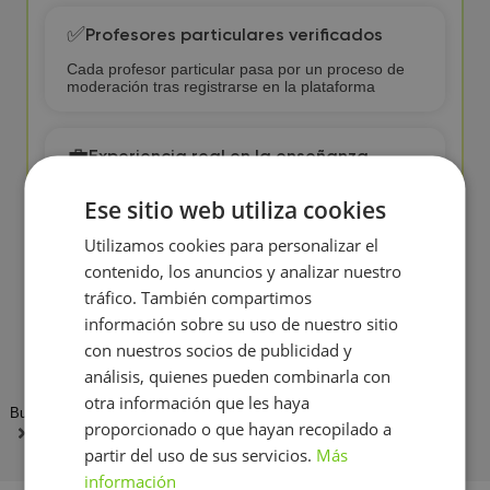
✅
Profesores particulares verificados
Cada profesor particular pasa por un proceso de
moderación tras registrarse en la plataforma
💼
Experiencia real en la enseñanza
Nuestros Profesores particulares han impartido
Ese sitio web utiliza cookies
más de 100 clases
de Matemáticas
Utilizamos cookies para personalizar el
contenido, los anuncios y analizar nuestro
🔍
Control de calidad de la enseñanza
tráfico. También compartimos
Analizamos los comentarios de los alumnos y nos
información sobre su uso de nuestro sitio
comunicamos con los profesionales para mejorar
el servicio
con nuestros socios de publicidad y
análisis, quienes pueden combinarla con
otra información que les haya
BuscaTuProfesor
Profesor
Clases Particulares Matematicas
proporcionado o que hayan recopilado a
Murcia
Alquerías, PAU (Examen de selectividad)
partir del uso de sus servicios.
Más
información