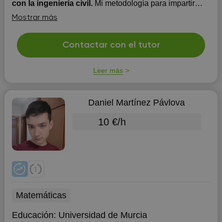
con la ingeniería civil.
Mi metodología para impartir
clases es online, asesorando académicamente a los
Mostrar más
estudiantes así como la elaboración de trabajos, guías
de ejercicios prácticos, maquetas y proyectos civiles.
Disponibilidad de tiempo completo las 24 horas del día
Contactar con el tutor
para clases y asesoramientos. Actualmente imparto
clase...
Leer más
Daniel Martínez Pávlova
10 €/h
Matemáticas
Educación:
Universidad de Murcia