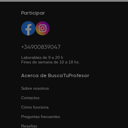
expectativas, puedes enviar otra solicitud y
BuscaTuProfesor te ayudará a encontrar otro profesor.
Participar
+34900839047
Laborables de 9 a 20 h
Fines de semana de 10 a 18 hs.
Acerca de BuscaTuProfesor
Sobre nosotros
Contactos
Cómo funciona
Preguntas frecuentes
Reseñas