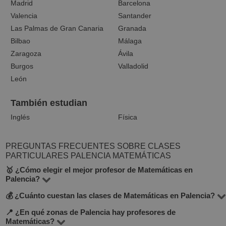
Madrid
Barcelona
Valencia
Santander
Las Palmas de Gran Canaria
Granada
Bilbao
Málaga
Zaragoza
Ávila
Burgos
Valladolid
León
También estudian
Inglés
Física
PREGUNTAS FRECUENTES SOBRE CLASES
PARTICULARES PALENCIA MATEMÁTICAS
🥇 ¿Cómo elegir el mejor profesor de Matemáticas en
Palencia?
💰 ¿Cuánto cuestan las clases de Matemáticas en Palencia?
En la plataforma BuscaTuProfesor encontrarás 3
docentes que imparten Matemáticas en la ciudad de
📍 ¿En qué zonas de Palencia hay profesores de
El precio de las clases varía según el nivel, experiencia
Matemáticas?
Palencia. Te recomendamos comparar el precio por hora,