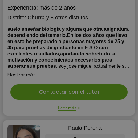
Experiencia:
más de 2 años
Distrito:
Churra
y 8 otros distritos
suelo enseñar biología y alguna que otra asignatura
dependiendo del temario.En los dos años que llevo
en esto he preparado a personas mayores de 25 y
45 para pruebas de graduado en E.S.O con
excelentes resultados,aportando sobretodo la
motivación y conocimientos necesarios para
superar sus pruebas.
soy jose miguel actualmente soy
estudiante y estoy preprarandome en la universidad
Mostrar más
para enfermeria llevo 2 años imparitendo clases para
graduado en e.s.o sobretodo para alumnos mayores de
25 años o pruebas para adultos.si llevas tiempo sin
Contactar con el tutor
estudiar y quieres retomar tus estudios y sientes
dificultad...
Leer más
Paula Perona