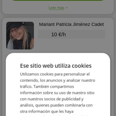
Leer más
Mariant Patricia Jiménez Cadet
10 €/h
Ese sitio web utiliza cookies
Inglés
Utilizamos cookies para personalizar el
contenido, los anuncios y analizar nuestro
Educación:
Universidad Católica San Antonio de
tráfico. También compartimos
Murcia
información sobre su uso de nuestro sitio
Experiencia:
más de 1 año
con nuestros socios de publicidad y
análisis, quienes pueden combinarla con
Distrito:
Churra
y 2 otros distritos
otra información que les haya
Inglés es un idioma fácil de aprender para todo