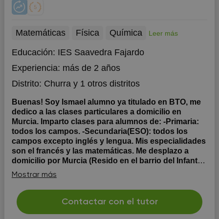
Matemáticas
Física
Química
Leer más
Educación:
IES Saavedra Fajardo
Experiencia:
más de 2 años
Distrito:
Churra
y 1 otros distritos
Buenas! Soy Ismael alumno ya titulado en BTO, me
dedico a las clases particulares a domicilio en
Murcia. Imparto clases para alumnos de: -Primaria:
todos los campos. -Secundaria(ESO): todos los
campos excepto inglés y lengua. Mis especialidades
son el francés y las matemáticas. Me desplazo a
domicilio por Murcia (Resido en el barrio del Infante)
Escríbeme sin compromisos y me comentas. Recuerda
Mostrar más
que no pierdes nada. Siempre he amado transmitir
conocimientos con el fin de poder ayudar y no hay nada
más bonito que enseñarle a uno lo que he aprendido
Contactar con el tutor
sobre todo si son niños ya que son los mejores