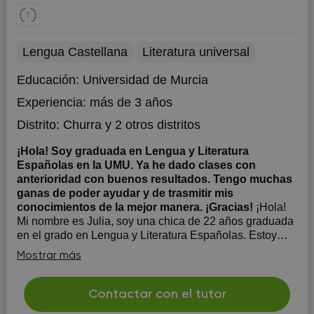
Lengua Castellana
Literatura universal
Educación:
Universidad de Murcia
Experiencia:
más de 3 años
Distrito:
Churra
y 2 otros distritos
¡Hola! Soy graduada en Lengua y Literatura
Españolas en la UMU. Ya he dado clases con
anterioridad con buenos resultados. Tengo muchas
ganas de poder ayudar y de trasmitir mis
conocimientos de la mejor manera. ¡Gracias!
¡Hola!
Mi nombre es Julia, soy una chica de 22 años graduada
en el grado en Lengua y Literatura Españolas. Estoy
preparada para impartir cualquier tipo de contenido
Mostrar más
tanto de Lengua como de Literatura: comentario de
texto, sintaxis, morfología, corrección ortográfica y
gramatical... Ya he dado clases...
Contactar con el tutor