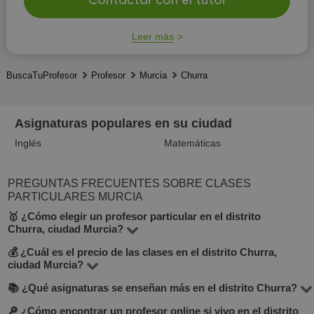
Contactar con el tutor
Leer más
BuscaTuProfesor
Profesor
Murcia
Churra
Asignaturas populares en su ciudad
Inglés
Matemáticas
PREGUNTAS FRECUENTES SOBRE CLASES
PARTICULARES MURCIA
🥇 ¿Cómo elegir un profesor particular en el distrito
Churra, ciudad Murcia?
💰 ¿Cuál es el precio de las clases en el distrito Churra,
En BuscaTuProfesor puedes encontrar 18 profesores en
ciudad Murcia?
el distrito Churra, que enseñan más de 18 materias. Mira
📚 ¿Qué asignaturas se enseñan más en el distrito Churra?
El precio varía entre 10 y 30 €/hora, según la materia, la
la tarifa por hora, experiencia, opiniones, formación y si
experiencia del profesor y el formato (en línea o
🔎 ¿Cómo encontrar un profesor online si vivo en el distrito
ofrece clase de prueba gratuita (lo verás debajo del
Entre las materias más populares: matemáticas, inglés,