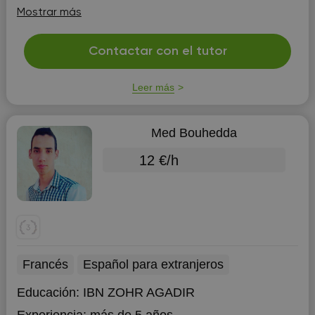
ENTREGADA.
ESTUDIO SOCIOLOGIA EN LA
Mostrar más
UNIVERSIDAD DE MURCIA, Y VERANEO EN
SANTIAGO DE LA RIBERA, POR LO QUE EN EL MES
DE JULIO Y AGOSTO PODRIA ESTAR DANDO
Contactar con el tutor
CLASES PARTICULARES ALLÍ.
Leer más
Med Bouhedda
12 €/h
Francés
Español para extranjeros
Educación:
IBN ZOHR AGADIR