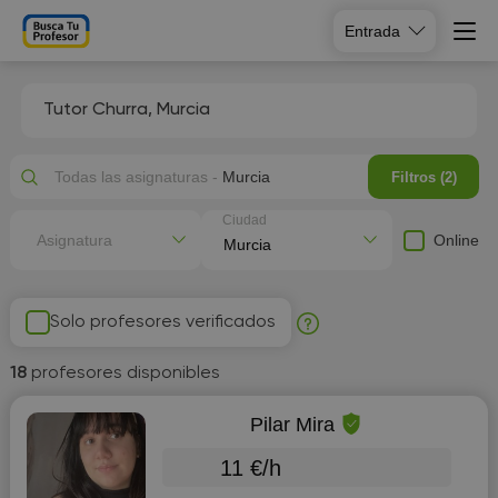
Entrada
Tutor Churra, Murcia
Todas las asignaturas -
Murcia
Filtros (2)
Ciudad
Online
Asignatura
Solo profesores verificados
18
profesores disponibles
Pilar Mira
11 €/h