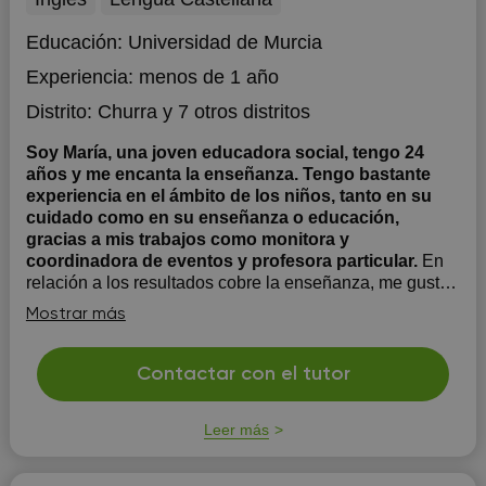
Educación:
Universidad de Murcia
Experiencia:
menos de 1 año
Distrito:
Churra
y 7 otros distritos
Soy María, una joven educadora social, tengo 24
años y me encanta la enseñanza. Tengo bastante
experiencia en el ámbito de los niños, tanto en su
cuidado como en su enseñanza o educación,
gracias a mis trabajos como monitora y
coordinadora de eventos y profesora particular.
En
relación a los resultados cobre la enseñanza, me gusta
enseñar a los niños a estudiar de manera clara y
Mostrar más
sencilla de forma que lo que han ido estudiando en
clase no se les haga pesado y aburrido. Les enseño
hacer esquemas que les ayuden a estudiar a parte de
Contactar con el tutor
ponerle yo unas breves tareas a modo ap...
Leer más