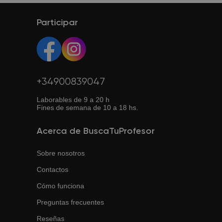
resultados. Si la primera clase no te convence, puedes
solicitar otro profesor y te ayudaremos a encontrar el
Participar
adecuado.
+34900839047
Laborables de 9 a 20 h
Fines de semana de 10 a 18 hs.
Acerca de BuscaTuProfesor
Sobre nosotros
Contactos
Cómo funciona
Preguntas frecuentes
Reseñas