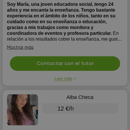
Soy María, una joven educadora social, tengo 24
años y me encanta la enseñanza. Tengo bastante
experiencia en el ámbito de los niños, tanto en su
cuidado como en su enseñanza o educación,
gracias a mis trabajos como monitora y
coordinadora de eventos y profesora particular.
En
relación a los resultados cobre la enseñanza, me gusta
enseñar a los niños a estudiar de manera clara y
Mostrar más
sencilla de forma que lo que han ido estudiando en
clase no se les haga pesado y aburrido. Les enseño
hacer esquemas que les ayuden a estudiar a parte de
Contactar con el tutor
ponerle yo unas breves tareas a modo ap...
Leer más
Alba Checa
12 €/h