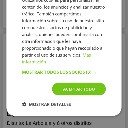
contenido, los anuncios y analizar nuestro
Contactar con el tutor
tráfico. También compartimos
información sobre su uso de nuestro sitio
Leer más
con nuestros socios de publicidad y
análisis, quienes pueden combinarla con
Elisa Navarro Ruiz
otra información que les haya
proporcionado o que hayan recopilado a
20 €/h
partir del uso de sus servicios.
Más
información
MOSTRAR TODOS LOS SOCIOS
(3) →
ACEPTAR TODO
Biología
MOSTRAR DETALLES
Educación:
Universidad de Murcia
Experiencia:
más de 2 años
Distrito:
La Arboleja
y 6 otros distritos