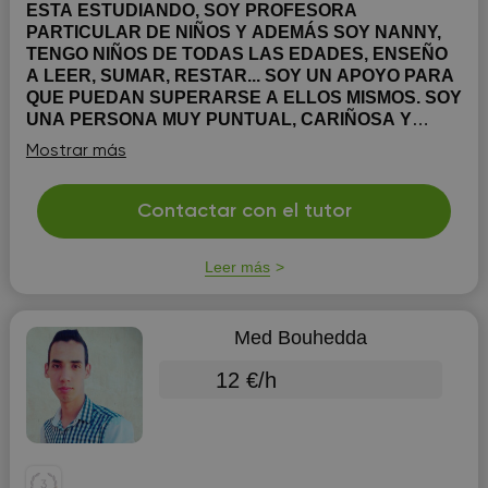
ESTA ESTUDIANDO, SOY PROFESORA
PARTICULAR DE NIÑOS Y ADEMÁS SOY NANNY,
TENGO NIÑOS DE TODAS LAS EDADES, ENSEÑO
A LEER, SUMAR, RESTAR... SOY UN APOYO PARA
QUE PUEDAN SUPERARSE A ELLOS MISMOS. SOY
UNA PERSONA MUY PUNTUAL, CARIÑOSA Y
ENTREGADA.
ESTUDIO SOCIOLOGIA EN LA
Mostrar más
UNIVERSIDAD DE MURCIA, Y VERANEO EN
SANTIAGO DE LA RIBERA, POR LO QUE EN EL MES
DE JULIO Y AGOSTO PODRIA ESTAR DANDO
Contactar con el tutor
CLASES PARTICULARES ALLÍ.
Leer más
Med Bouhedda
12 €/h