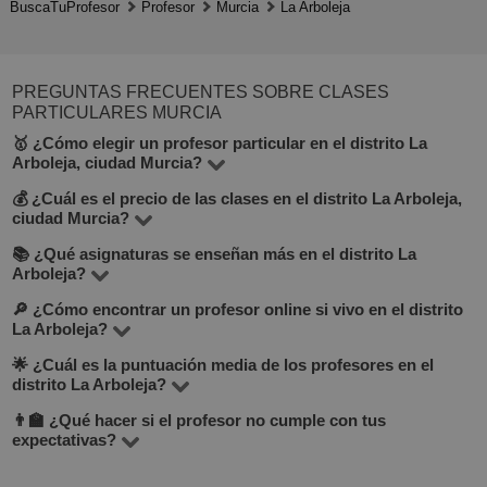
BuscaTuProfesor
Profesor
Murcia
La Arboleja
PREGUNTAS FRECUENTES SOBRE CLASES
PARTICULARES MURCIA
🥇 ¿Cómo elegir un profesor particular en el distrito La
Arboleja, ciudad Murcia?
💰 ¿Cuál es el precio de las clases en el distrito La Arboleja,
En BuscaTuProfesor puedes encontrar 13 profesores en
ciudad Murcia?
el distrito La Arboleja, que enseñan más de 18 materias.
📚 ¿Qué asignaturas se enseñan más en el distrito La
El precio varía entre 10 y 30 €/hora, según la materia, la
Mira la tarifa por hora, experiencia, opiniones, formación
Arboleja?
experiencia del profesor y el formato (en línea o
y si ofrece clase de prueba gratuita (lo verás debajo del
🔎 ¿Cómo encontrar un profesor online si vivo en el distrito
Entre las materias más populares: matemáticas, inglés,
presencial).
botón "Contactar con el tutor").
La Arboleja?
lengua española, música, dibujo e informática. Consulta
🌟 ¿Cuál es la puntuación media de los profesores en el
Incluso si buscas un profesor cerca, considera las clases
la lista completa en la sección “Todos los profesores”.
distrito La Arboleja?
online. En BuscaTuProfesor puedes filtrar por modalidad
👨‍🏫 ¿Qué hacer si el profesor no cumple con tus
La puntuación media es de 4.8 sobre 5, basada en
a distancia. Las clases online son cómodas, flexibles y
expectativas?
opiniones reales de estudiantes. Puedes verlas en el
muchas veces más económicas. Se imparten por Zoom o
BuscaTuProfesor es una plataforma enfocada en los
perfil de cada profesor.
Google Meet.