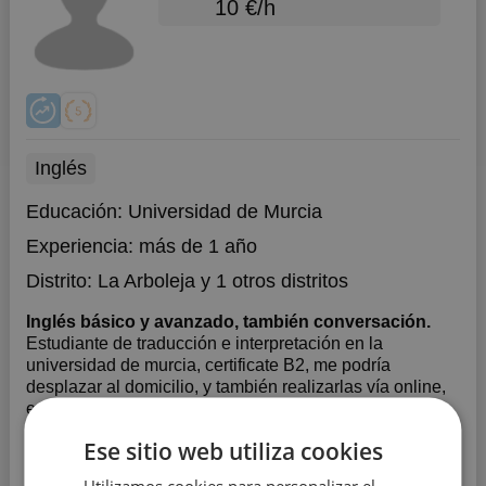
10 €/h
Inglés
Educación:
Universidad de Murcia
Experiencia:
más de 1 año
Distrito:
La Arboleja
y 1 otros distritos
Inglés básico y avanzado, también conversación.
Estudiante de traducción e interpretación en la
universidad de murcia, certificate B2, me podría
desplazar al domicilio, y también realizarlas vía online,
en caso de estar interesado, CONTACTAR VÍA
WHATSAPP, ya que no miro mucho las llamadas, y no
Ese sitio web utiliza cookies
lo suelo coger.
Utilizamos cookies para personalizar el