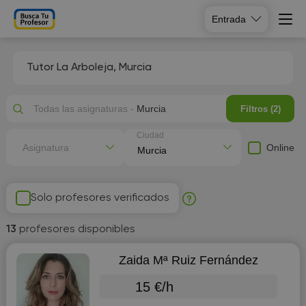
Entrada
Tutor La Arboleja, Murcia
Todas las asignaturas -
Murcia
Filtros (2)
Ciudad
Online
Asignatura
Solo profesores verificados
13
profesores disponibles
Zaida Mª Ruiz Fernández
15 €/h