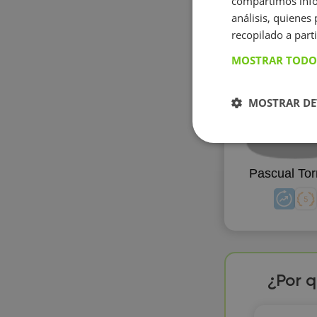
compartimos infor
análisis, quiene
recopilado a parti
MOSTRAR TODO
MOSTRAR DE
Pascual Tor
¿Por q