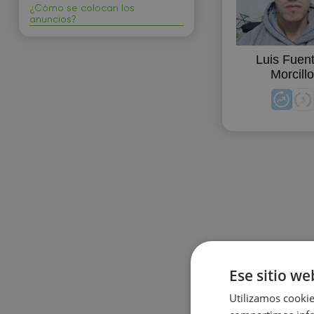
¿Cómo se colocan los
anuncios?
Luis Fuen
Morcillo
Ese sitio we
Utilizamos cookie