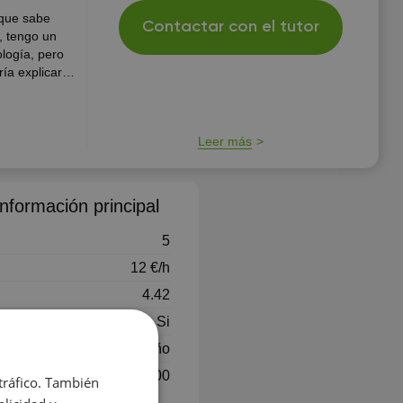
 que sabe
Contactar con el tutor
, tengo un
logía, pero
ía explicar
as...
Leer más
nformación principal
5
12 €/h
4.42
Si
más de 1 año
Lun-Dom, 8:00 - 21:00
 tráfico. También