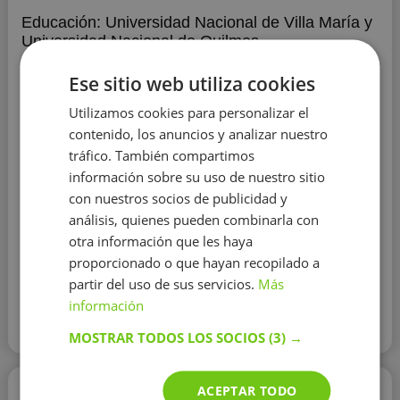
Educación:
Universidad Nacional de Villa María y
Universidad Nacional de Quilmes
Experiencia:
más de 20 años
Ese sitio web utiliza cookies
Como profesor, procuro estimular la implicación activa
Utilizamos cookies para personalizar el
de los estudiantes en su proceso educativo. Ajusto mis
contenido, los anuncios y analizar nuestro
lecciones para satisfacer las diversas necesidades de
tráfico. También compartimos
los alumnos, lo que contribuye a mantener su
entusiasmo y a optimizar su rendimiento académico. Me
información sobre su uso de nuestro sitio
dedico a ofrecer retroalimentación inmediata, detallada
con nuestros socios de publicidad y
y continua, fomentando en todo momento el
análisis, quienes pueden combinarla con
pensamiento analítico de mis estudiantes.
Mostrar más
otra información que les haya
proporcionado o que hayan recopilado a
partir del uso de sus servicios.
Más
Contactar con el tutor
información
Leer más
MOSTRAR TODOS LOS SOCIOS
(3) →
Marcos Fernando Luquez
ACEPTAR TODO