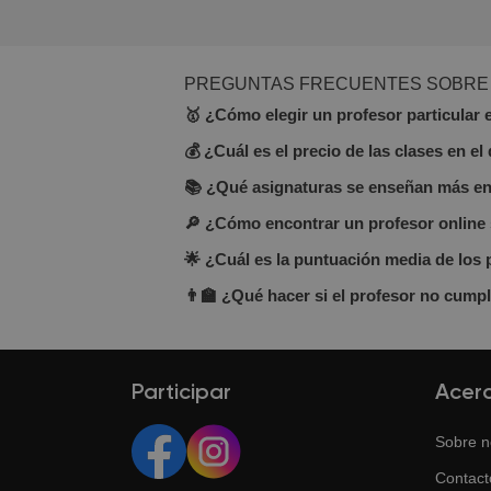
PREGUNTAS FRECUENTES SOBRE 
🥇 ¿Cómo elegir un profesor particular 
💰 ¿Cuál es el precio de las clases en e
En BuscaTuProfesor puedes encontrar
por hora, experiencia, opiniones, for
📚 ¿Qué asignaturas se enseñan más en 
El precio varía entre 10 y 30 €/hora, 
🔎 ¿Cómo encontrar un profesor online s
Entre las materias más populares: ma
sección “Todos los profesores”.
🌟 ¿Cuál es la puntuación media de los 
Incluso si buscas un profesor cerca,
online son cómodas, flexibles y mu
👨‍🏫 ¿Qué hacer si el profesor no cump
La puntuación media es de 4.8 sobre 
BuscaTuProfesor es una plataforma en
ayudaremos a encontrar el adecuad
Participar
Acer
Sobre n
Contact