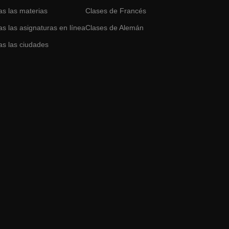
as las materias
Clases de
Francés
s las asignaturas en línea
Clases de
Alemán
as las ciudades