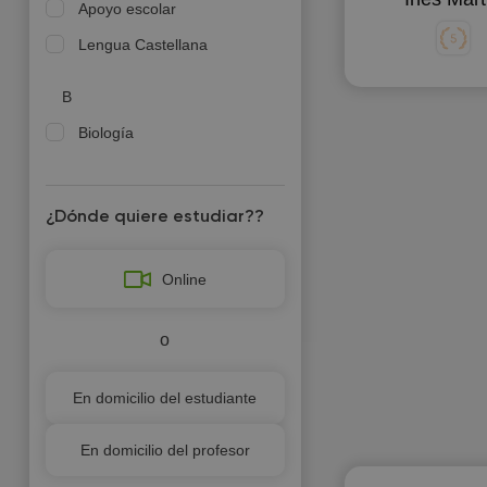
Apoyo escolar
Lengua Castellana
B
Biología
C
¿Dónde quiere estudiar??
Ciencias sociales
Cuidado de niños
Online
F
o
Física
G
En domicilio del estudiante
Geografía
En domicilio del profesor
T