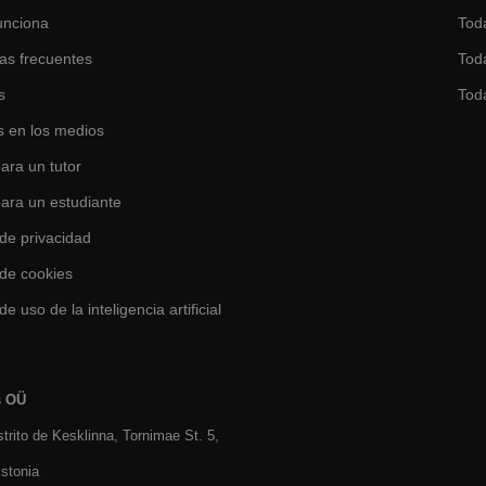
unciona
Tod
as frecuentes
Toda
s
Tod
 en los medios
ara un tutor
para un estudiante
 de privacidad
 de cookies
de uso de la inteligencia artificial
s OÜ
istrito de Kesklinna, Tornimаe St. 5,
stonia