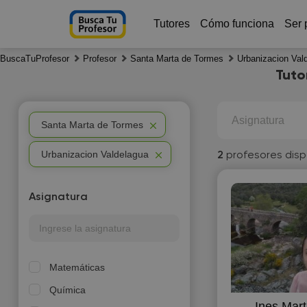
Tutores
Cómo funciona
Ser 
BuscaTuProfesor
Profesor
Santa Marta de Tormes
Urbanizacion Val
Tuto
Asignatura
Santa Marta de Tormes
Urbanizacion Valdelagua
2
profesores disp
Asignatura
Matemáticas
Química
Ines Mart