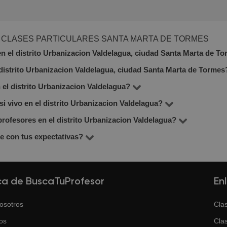
CLASES PARTICULARES SANTA MARTA DE TORMES
en el distrito Urbanizacion Valdelagua, ciudad Santa Marta de T
l distrito Urbanizacion Valdelagua, ciudad Santa Marta de Tormes
 2 profesores en el distrito Urbanizacion Valdelagua, que ense
mación y si ofrece clase de prueba gratuita (lo verás debajo del b
el distrito Urbanizacion Valdelagua?
según la materia, la experiencia del profesor y el formato (en lín
i vivo en el distrito Urbanizacion Valdelagua?
temáticas, inglés, lengua española, música, dibujo e informátic
profesores en el distrito Urbanizacion Valdelagua?
 considera las clases online. En BuscaTuProfesor puedes filtrar
chas veces más económicas. Se imparten por Zoom o Google Me
le con tus expectativas?
5, basada en opiniones reales de estudiantes. Puedes verlas en
focada en los resultados. Si la primera clase no te convence, p
o.
ca de BuscaTuProfesor
En
osotros
Clas
os
Clas