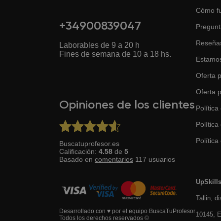
Cómo f
+34900839047
Pregunt
Reseña
Laborables de 9 a 20 h
Fines de semana de 10 a 18 hs.
Estamos
Oferta p
Oferta 
Opiniones de los clientes
Política
Política
Política 
Buscatuprofesor.es
Calificación:
4.58
de
5
Basado en
comentarios
117
usuarios
UpSkill
Tallin, d
Desarrollado con ♥ por el equipo BuscaTuProfesor
10145, E
Todos los derechos reservados ©