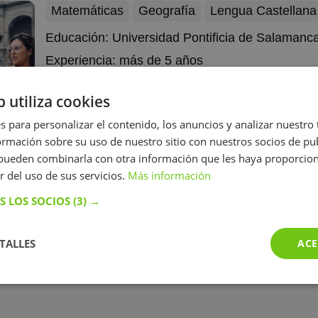
Matemáticas
Geografía
Lengua Castellana
Educación:
Universidad Pontificia de Salamanc
Experiencia:
más de 5 años
Distrito:
Urbanizacion Valdelagua
y 52 otros dist
b utiliza cookies
Profesora de educación infantil y primaria
Soy profesora
infantil y primaria con la especialidad de pedagogía terapéut
s para personalizar el contenido, los anuncios y analizar nuestro
mez
y lenguaje Me gusta centrarme en las necesidades de cada 
mación sobre su uso de nuestro sitio con nuestros socios de pub
z
la enseñanza de cada uno de ellos individualiza y reforzar t
s pueden combinarla con otra información que les haya proporci
conocimientos aprendidos en el colegio pero también en nue
Mostrar más
r del uso de sus servicios.
Más información
S LOS SOCIOS
(3) →
TALLES
ACE