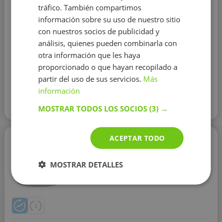
I have a practical and scientific approach to every
tráfico. También compartimos
subject/topic I teach. Learning through communication
información sobre su uso de nuestro sitio
and discussions make things more understanding.
con nuestros socios de publicidad y
Wherever possible I try to make class more visual. I've
análisis, quienes pueden combinarla con
taught english to B1 B2 and C1 level students. They've
otra información que les haya
gained high grades in their languag...
proporcionado o que hayan recopilado a
partir del uso de sus servicios.
Más
Contactar con el tutor
información
MOSTRAR TODOS LOS SOCIOS
Leer más
(3) →
ACEPTAR TODO
Sara Sancho Merino
10 €/h
MOSTRAR DETALLES