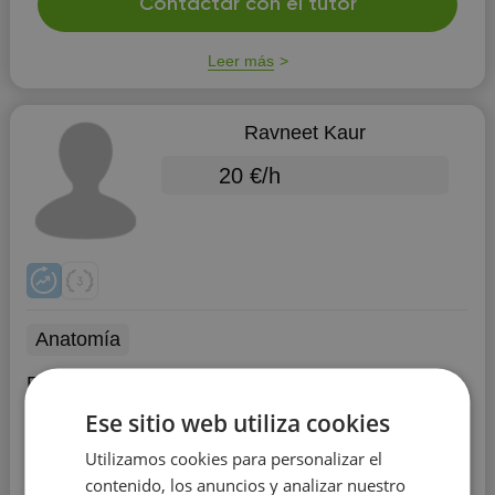
Contactar con el tutor
Leer más
Ravneet Kaur
20 €/h
Anatomía
Educación:
Baba Farid University of health
sciences
Ese sitio web utiliza cookies
Experiencia:
más de 3 años
Utilizamos cookies para personalizar el
contenido, los anuncios y analizar nuestro
I teach english and anatomy to teenagers and adults.