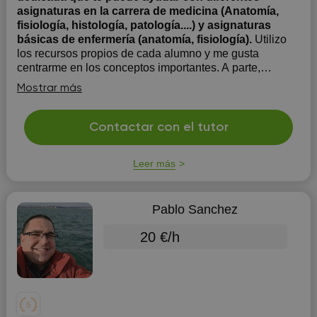
asignaturas en la carrera de medicina (Anatomía,
fisiología, histología, patología....) y asignaturas
básicas de enfermería (anatomía, fisiología).
Utilizo
los recursos propios de cada alumno y me gusta
centrarme en los conceptos importantes. A parte,
también dispongo de diferentes materiales (libros, mis
Mostrar más
propios apuntes, esquemas...) para reforzar las clases y
el aprendizaje. También suelo utilizar preguntas y
trabajar con ellas y así afianza...
Contactar con el tutor
Leer más
Pablo Sanchez
20 €/h