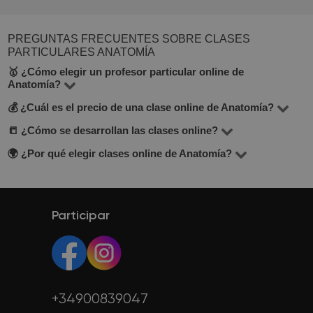
PREGUNTAS FRECUENTES SOBRE CLASES
PARTICULARES ANATOMÍA
🥇 ¿Cómo elegir un profesor particular online de
Anatomía?
💰 ¿Cuál es el precio de una clase online de Anatomía?
En la sección Anatomía online encontrarás 17
profesores. Al elegir, presta atención al precio por hora,
📒 ¿Cómo se desarrollan las clases online?
El precio de las clases online oscila entre 10 y 30 euros
reseñas, experiencia y formación académica. Busca
por hora.
🌍 ¿Por qué elegir clases online de Anatomía?
Las clases suelen realizarse por Zoom o Google Meet.
profesores que ofrezcan una clase de prueba gratuita
Los profesores adaptan la metodología según tus
Puedes aprender desde cualquier lugar, organizar tu
(está indicado debajo del botón de contacto).
objetivos y proporcionan material digital.
horario con más flexibilidad y acceder a más variedad de
profesores.
Participar
+34900839047