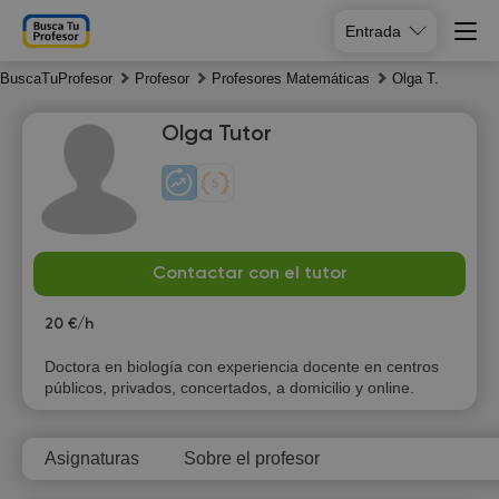
Entrada
BuscaTuProfesor
Profesor
Profesores Matemáticas
Olga T.
Olga Tutor
Su
Mo
Tu
We
Contactar con el tutor
9
10
11
12
20 €/h
Doctora en biología con experiencia docente en centros
públicos, privados, concertados, a domicilio y online.
Asignaturas
Sobre el profesor