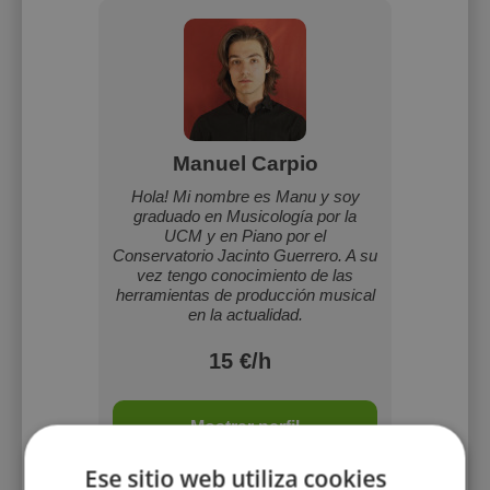
Manuel Carpio
Hola! Mi nombre es Manu y soy
graduado en Musicología por la
UCM y en Piano por el
Conservatorio Jacinto Guerrero. A su
vez tengo conocimiento de las
herramientas de producción musical
en la actualidad.
15 €/h
Mostrar perfil
Ese sitio web utiliza cookies