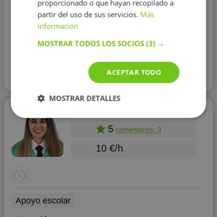
proporcionado o que hayan recopilado a
alumno para que pueda alcanzar los objetivos de su
curso. Mi método es motivar al alumno para que vea la
partir del uso de sus servicios.
Más
clase como algo divertido, no como una carga. Yo
información
Mostrar más
pongo el 50% del t...
MOSTRAR TODOS LOS SOCIOS
(3) →
Contactar con el tutor
ACEPTAR TODO
Leer más
MOSTRAR DETALLES
Cristina Ruiz
5
comentarios: 3
10 €/h
Apoyo escolar