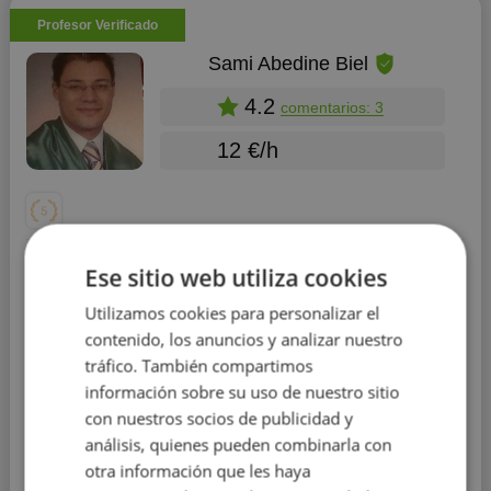
Profesor Verificado
Sami Abedine Biel
4.2
comentarios: 3
12 €/h
Apoyo escolar
Ese sitio web utiliza cookies
Educación:
Universidad de Zaragoza
Utilizamos cookies para personalizar el
contenido, los anuncios y analizar nuestro
Experiencia:
más de 10 años
tráfico. También compartimos
Profesor de Primaria da clases a niños y
información sobre su uso de nuestro sitio
adolescentes de sus etapas de estudio con
con nuestros socios de publicidad y
experiencia de más de 10 años.
Llevo dando clases
análisis, quienes pueden combinarla con
particulares 10 años a niños de las etapas de Primaria y
otra información que les haya
Secundaria. Todos mis logros han sido reorientar al