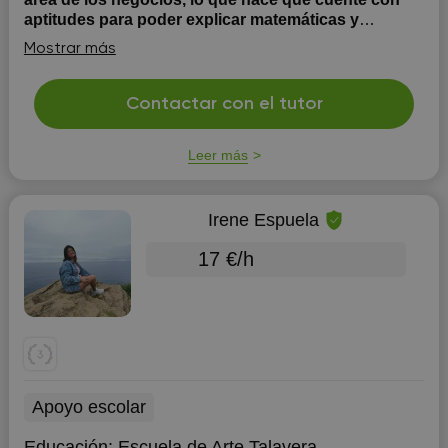
aptitudes para poder explicar matemáticas y
economía.
A los estudiantes a los que les doy clase
Mostrar más
son chicos y chicas que, normalmente, no han tenido
facilidades con la asignatura (sobre todo, con
matemáticas), siendo los resultados obtenidos,
Contactar con el tutor
finalmente, buenos. Mi método de enseñanza es con
paciencia, poniéndoles ejemplos sobre cosas que les
Leer más
gusten (...
Irene Espuela
17 €/h
Apoyo escolar
Educación:
Escuela de Arte Talavera