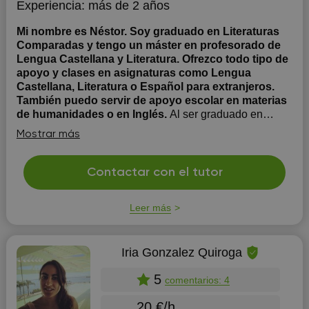
Experiencia:
más de 2 años
Mi nombre es Néstor. Soy graduado en Literaturas
Comparadas y tengo un máster en profesorado de
Lengua Castellana y Literatura. Ofrezco todo tipo de
apoyo y clases en asignaturas como Lengua
Castellana, Literatura o Español para extranjeros.
También puedo servir de apoyo escolar en materias
de humanidades o en Inglés.
Al ser graduado en
Literaturas Comparadas y tener un máster en didáctica
Mostrar más
de Lengua Castellana y Literatura, suelo tener
diferentes métodos dependiendo del perfil del
alumnado. No obstante, siempre intento que la
Contactar con el tutor
asignatura les resulte cercana, conectando la teoría y
práxis de ésta con los intereses ...
Leer más
Iria Gonzalez Quiroga
5
comentarios: 4
20 €/h