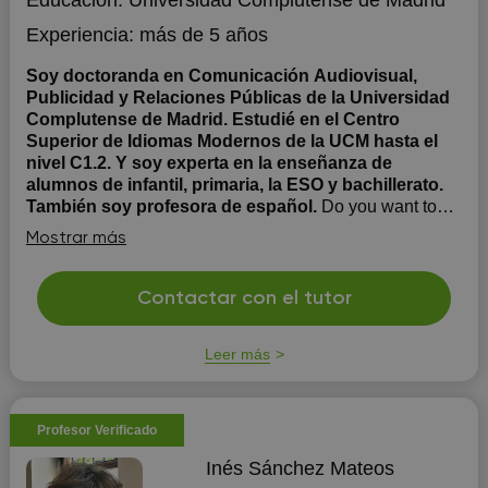
Educación:
Universidad Complutense de Madrid
Experiencia:
más de 5 años
Soy doctoranda en Comunicación Audiovisual,
Publicidad y Relaciones Públicas de la Universidad
Complutense de Madrid. Estudié en el Centro
Superior de Idiomas Modernos de la UCM hasta el
nivel C1.2. Y soy experta en la enseñanza de
alumnos de infantil, primaria, la ESO y bachillerato.
También soy profesora de español.
Do you want to
learn through experience and dramatic conversation? or
Mostrar más
Are you preparing for your exams? No worries. I´m here
to help you! El método que utilizo para enseñar inglés a
niños y jóvenes se basa en conversaciones reales con
Contactar con el tutor
un toque de actuación dramática. A través del juego, la
pintura,...
Leer más
Profesor Verificado
Inés Sánchez Mateos