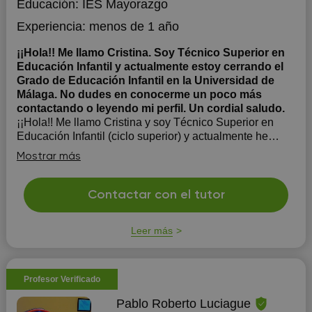
Educación:
IES Mayorazgo
Experiencia:
menos de 1 año
¡¡Hola!! Me llamo Cristina. Soy Técnico Superior en
Educación Infantil y actualmente estoy cerrando el
Grado de Educación Infantil en la Universidad de
Málaga. No dudes en conocerme un poco más
contactando o leyendo mi perfil. Un cordial saludo.
¡¡Hola!! Me llamo Cristina y soy Técnico Superior en
Educación Infantil (ciclo superior) y actualmente he
finalizado el Grado de Educación Infantil en la
Mostrar más
Universidad de Málaga. Asimismo, he tenido la
oportunidad de complementar mi formación con cursos
que amplían mis conocimientos. Los más destacado...
Contactar con el tutor
Leer más
Profesor Verificado
Pablo Roberto Luciague