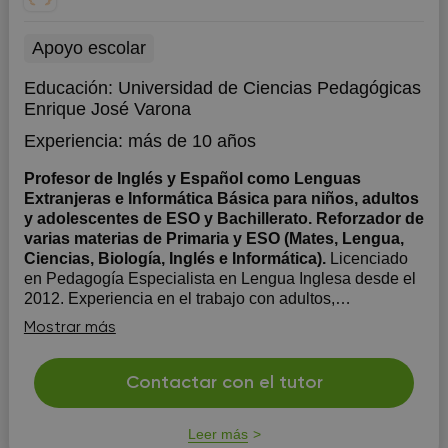
Apoyo escolar
Educación:
Universidad de Ciencias Pedagógicas
Enrique José Varona
Experiencia:
más de 10 años
Profesor de Inglés y Español como Lenguas
Extranjeras e Informática Básica para niños, adultos
y adolescentes de ESO y Bachillerato. Reforzador de
varias materias de Primaria y ESO (Mates, Lengua,
Ciencias, Biología, Inglés e Informática).
Licenciado
en Pedagogía Especialista en Lengua Inglesa desde el
2012. Experiencia en el trabajo con adultos,
adolescentes de ESO y Bachillerato y niños, estos
Mostrar más
últimos también en la materia de Informática Básica y
como Reforzador Educativo de otras materias hasta el
nivel de ESO (Mates, Lengua, Cienc...
Contactar con el tutor
Leer más