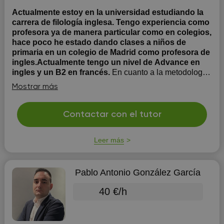
Actualmente estoy en la universidad estudiando la
carrera de filología inglesa. Tengo experiencia como
profesora ya de manera particular como en colegios,
hace poco he estado dando clases a niños de
primaria en un colegio de Madrid como profesora de
ingles.Actualmente tengo un nivel de Advance en
ingles y un B2 en francés.
En cuanto a la metodología
que sigo en mis clases, varia bastante según mi alumno,
Mostrar más
sus necesidades y preferencias, el como se desarrollará
la clase se puede hablar y orientar de la manera que
mejor le convenga a mi alumno. No tengo ningún
Contactar con el tutor
inconveniente en tener que desplazarme para dar
clases o si ...
Leer más
Pablo Antonio González García
40 €/h