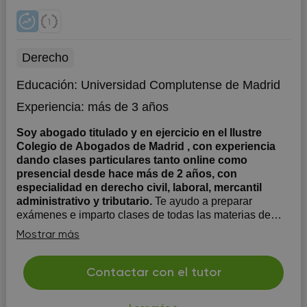
Derecho
Educación:
Universidad Complutense de Madrid
Experiencia:
más de 3 años
Soy abogado titulado y en ejercicio en el Ilustre
Colegio de Abogados de Madrid , con experiencia
dando clases particulares tanto online como
presencial desde hace más de 2 años, con
especialidad en derecho civil, laboral, mercantil
administrativo y tributario.
Te ayudo a preparar
exámenes e imparto clases de todas las materias de
derecho en grado, máster, oposiciones a la
Mostrar más
administración de justicia y otras en los que haya
materias de derecho, trabajos y a resolver dudas de
manera clara y efectiva, con resultados comprobados y
Contactar con el tutor
valoraciones positivas de a...