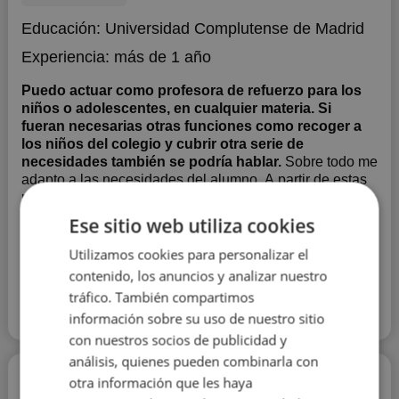
Educación:
Universidad Complutense de Madrid
Experiencia:
más de 1 año
Puedo actuar como profesora de refuerzo para los
niños o adolescentes, en cualquier materia. Si
fueran necesarias otras funciones como recoger a
los niños del colegio y cubrir otra serie de
necesidades también se podría hablar.
Sobre todo me
adapto a las necesidades del alumno. A partir de estas
planteo y preparo las clases, de forma que el alumno
pueda aumentar sus conocimientos.
Ese sitio web utiliza cookies
Mostrar más
Utilizamos cookies para personalizar el
Contactar con el tutor
contenido, los anuncios y analizar nuestro
tráfico. También compartimos
información sobre su uso de nuestro sitio
Leer más
con nuestros socios de publicidad y
análisis, quienes pueden combinarla con
Tatiana Lowisky
otra información que les haya