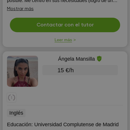
posible. Me centro en sus necesidades (logro de un
diploma, desenvolverse en un país francófocono, ser
Mostrar más
capaz de in...
Contactar con el tutor
Leer más
Ángela Mansilla
15 €/h
Inglés
Educación:
Universidad Complutense de Madrid