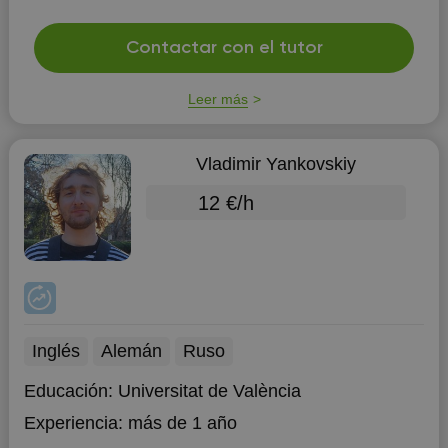
necesidades de cada estudiante. Utilizo métodos
dinámicos, ejercicios prácticos y ejemplos claros para
asegurar la comprensión real de los temas. Busco crear
Contactar con el tutor
un ambiente motivador, cercano y orientado a
resultados. Lo principal es ...
Leer más
Vladimir Yankovskiy
12 €/h
Inglés
Alemán
Ruso
Educación:
Universitat de València
Experiencia:
más de 1 año