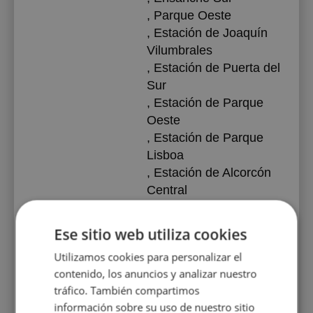
, Parque Oeste
, Estación de Joaquín
Vilumbrales
, Estación de Puerta del
Sur
, Estación de Parque
Oeste
, Estación de Parque
Lisboa
, Estación de Alcorcón
Central
Alcobendas
Ese sitio web utiliza cookies
Estación de Manuel de
Utilizamos cookies para personalizar el
Falla
contenido, los anuncios y analizar nuestro
, Estación de Marqués
tráfico. También compartimos
de la Valdavia
información sobre su uso de nuestro sitio