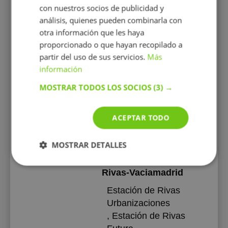
, Estación de La
con nuestros socios de publicidad y
Moraleja
análisis, quienes pueden combinarla con
, Estación de La Granja
otra información que les haya
proporcionado o que hayan recopilado a
San Sebastián de los
partir del uso de sus servicios.
Más
Reyes
información
Estación de Hospital
MOSTRAR TODOS LOS SOCIOS
(3) →
Infanta Sofía
, Estación de Reyes
ACEPTAR TODO
Católicos
, Estación de Baunatal
MOSTRAR DETALLES
Pozuelo de Alarcón
Rivas-Vaciamadrid
Estación de Rivas
Urbanizaciones
, Estación de Rivas