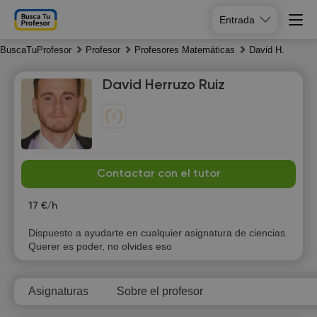
Entrada
BuscaTuProfesor
Profesor
Profesores Matemáticas
David H.
David Herruzo Ruiz
Th
Fr
Sa
Su
Contactar con el tutor
6
7
8
9
17 €/h
10:00
10:00
Dispuesto a ayudarte en cualquier asignatura de ciencias.
Querer es poder, no olvides eso
10:30
10:30
11:00
11:00
Asignaturas
Sobre el profesor
11:30
11:30