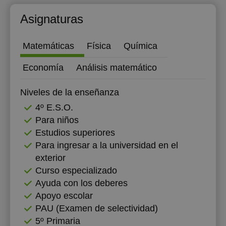
12:00
12:00
Asignaturas
12:30
12:30
Matemáticas
Física
Química
13:00
13:00
Economía
Análisis matemático
21:00
13:30
14:00
Niveles de la enseñanza
4º E.S.O.
18:00
Para niños
18:30
Estudios superiores
Para ingresar a la universidad en el
19:00
exterior
19:30
Curso especializado
Ayuda con los deberes
20:00
Apoyo escolar
20:30
PAU (Examen de selectividad)
5º Primaria
21:00