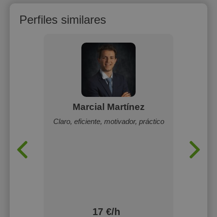
Perfiles similares
o
Marcial Martínez
Ké
Claro, eficiente, motivador, práctico
Soy Kéli
para hi
ncia,
p
ncias de
convers
enseño 
con expl
adaptad
17 €/h