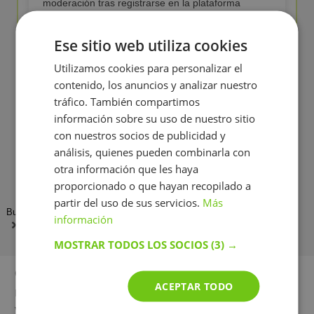
moderación tras registrarse en la plataforma
Ese sitio web utiliza cookies
💼
Experiencia real en la enseñanza
Utilizamos cookies para personalizar el
Nuestros Profesores particulares han impartido
más de 100 clases
de Apoyo escolar
contenido, los anuncios y analizar nuestro
tráfico. También compartimos
información sobre su uso de nuestro sitio
🔍
Control de calidad de la enseñanza
con nuestros socios de publicidad y
Analizamos los comentarios de los alumnos y nos
análisis, quienes pueden combinarla con
comunicamos con los profesionales para mejorar
otra información que les haya
el servicio
proporcionado o que hayan recopilado a
partir del uso de sus servicios.
Más
BuscaTuProfesor
Profesor
Profesores de Apoyo escolar
información
Valdemoro
MOSTRAR TODOS LOS SOCIOS
(3) →
Otras ciudades
ACEPTAR TODO
Madrid
Barcelona
Valencia
Las Palmas de Gran Canaria