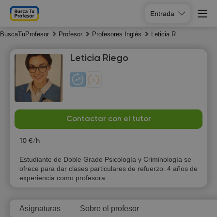
Entrada
BuscaTuProfesor
Profesor
Profesores Inglés
Leticia R.
Leticia Riego
Sa
Su
Mo
Tu
Contactar con el tutor
8
9
10
11
10 €/h
10:00
Estudiante de Doble Grado Psicología y Criminología se
ofrece para dar clases particulares de refuerzo. 4 años de
10:30
experiencia como profesora
11:00
Asignaturas
Sobre el profesor
11:30