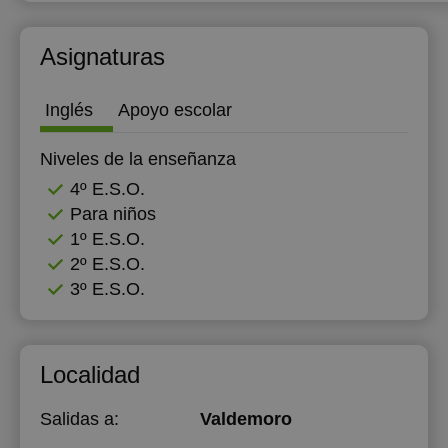
12:00
Asignaturas
12:30
13:00
Inglés
Apoyo escolar
16:00
Niveles de la enseñanza
16:30
4º E.S.O.
Para niños
17:00
1º E.S.O.
17:30
2º E.S.O.
3º E.S.O.
18:00
18:30
Localidad
19:00
19:30
Salidas a:
Valdemoro
20:00