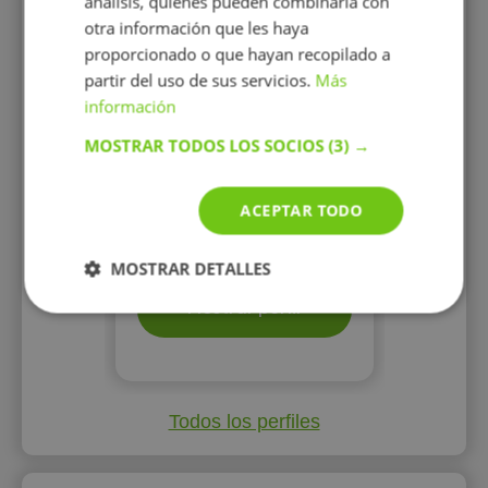
análisis, quienes pueden combinarla con
Estudiante de Doble Grado
otra información que les haya
Psicología y Criminología se
proporcionado o que hayan recopilado a
ofrece para dar clases
particulares de refuerzo. 4
partir del uso de sus servicios.
Más
años de experiencia como
información
profesora
MOSTRAR TODOS LOS SOCIOS
(3) →
ACEPTAR TODO
10 €/h
MOSTRAR DETALLES
Mostrar perfil
Todos los perfiles