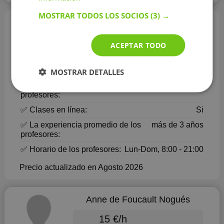
MOSTRAR TODOS LOS SOCIOS
(3) →
Profesores de lengua castellana en
Santander - información principal
ACEPTAR TODO
✅ Número de profesores:
7
✅ Precio promedio*:
15 €/h
MOSTRAR DETALLES
✅ Valoración media de los
5
profesores:
✅ Clases en línea:
Si
✅ La experiencia promedio de los
más de 3 años
profesores:
✅ Horario de los profesores:
Lun-Dom, 8:00 - 21:00
Precio actualizado en Agosto 2026
Anne de Foucault Nogués
15 €/h