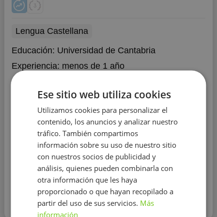
Lengua Castellana
Educación:
Universidad de Cantabria
Experiencia:
menos de 1 año
Estudiante especializado en derecho penal Estudios
Ese sitio web utiliza cookies
universitario, especialista en ofimática y excel,
diplomados en derecho.
Estudiante especializado en
Utilizamos cookies para personalizar el
derecho penal (Perú y España) Estudios universitario,
contenido, los anuncios y analizar nuestro
especialista en ofimática y excel, diplomados en
tráfico. También compartimos
derecho. Clara experiencia en el castellano y
experiencia en enseñanza particular para mejor
información sobre su uso de nuestro sitio
rendimiento académico. Ofrezco mis conocimientos
con nuestros socios de publicidad y
Mostrar más
para sumar a tu aprendizaje.
análisis, quienes pueden combinarla con
otra información que les haya
Contactar con el tutor
proporcionado o que hayan recopilado a
partir del uso de sus servicios.
Más
Leer más
información