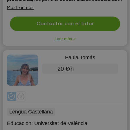
y eficaces.
Estoy convencida que para enseñar es
Mostrar más
necesario tener pasión, logrando, de este modo, que los
alumnos se sientan estimulados y entusiasmados con lo
que estudian. Me gusta transmitir todo lo fascinante que
Contactar con el tutor
la lengua italiana esconde, durante este último tiempo
he trabajado tanto con niños como con adu...
Leer más
Paula Tomás
20 €/h
Lengua Castellana
Educación:
Universitat de València