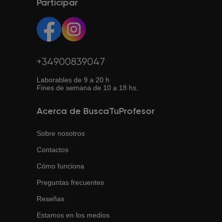
Así puedes estudiar desde cualquier lugar con conexión
Participar
tus necesidades.
a internet.
+34900839047
Laborables de 9 a 20 h
Fines de semana de 10 a 18 hs.
Acerca de BuscaTuProfesor
Sobre nosotros
Contactos
Cómo funciona
Preguntas frecuentes
Reseñas
Estamos en los medios