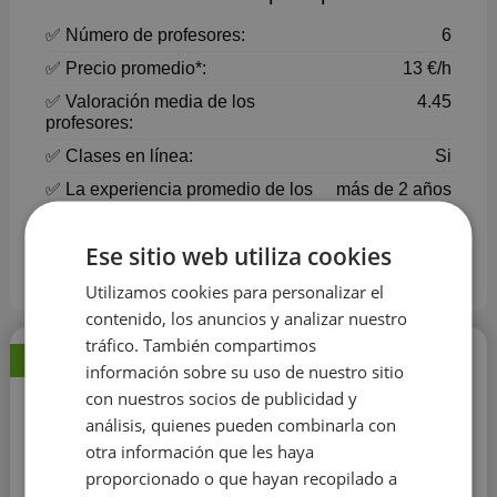
✅ Número de profesores:
6
✅ Precio promedio*:
13 €/h
✅ Valoración media de los
4.45
profesores:
✅ Clases en línea:
Si
✅ La experiencia promedio de los
más de 2 años
profesores:
✅ Horario de los profesores:
Lun-Dom, 8:00 - 21:00
Ese sitio web utiliza cookies
Precio actualizado en Agosto 2026
Utilizamos cookies para personalizar el
contenido, los anuncios y analizar nuestro
tráfico. También compartimos
Profesor Verificado
información sobre su uso de nuestro sitio
con nuestros socios de publicidad y
Alberto Diez
análisis, quienes pueden combinarla con
4.7
comentarios: 13
otra información que les haya
proporcionado o que hayan recopilado a
20 €/h