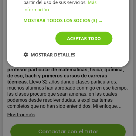
partir del uso de sus servicios.
Más
información
MOSTRAR TODOS LOS SOCIOS
(3) →
Física
ACEPTAR TODO
Educación:
Universidad Nacional de Educación a
Distancia U.N.E.D
MOSTRAR DETALLES
Experiencia:
más de 20 años
profesor particular de matematicas, fisica, química,
de eso, bach y primeros cursos de carreras
técnicas.
Llevo 32 años dando clases particulares,
muchos alumnos han aprobado conmigo en ese tiempo.
las clases procuro que sean amenas, en las cuales
podemos desde resolver dudas, a explicar temas
completos que no han sido entendidos. Mi enfoque
predilecto es hacia a adquisición de conocimiento,
Mostrar más
aunque el s...
Contactar con el tutor