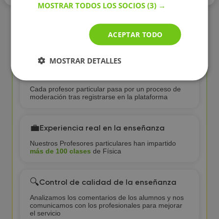
MOSTRAR TODOS LOS SOCIOS
(3) →
ACEPTAR TODO
¿Por qué elegir clases de Física con
profesor particular en BuscaTuProfesor?
MOSTRAR DETALLES
✅
Profesores particulares verificados
Cada profesor particular pasa por un proceso de
moderación tras registrarse en la plataforma
💼
Experiencia real en la enseñanza
Nuestros Profesores particulares han impartido
más de 100 clases
de Física
🔍
Control de calidad de la enseñanza
Analizamos los comentarios de los alumnos y nos
comunicamos con los profesionales para mejorar
el servicio