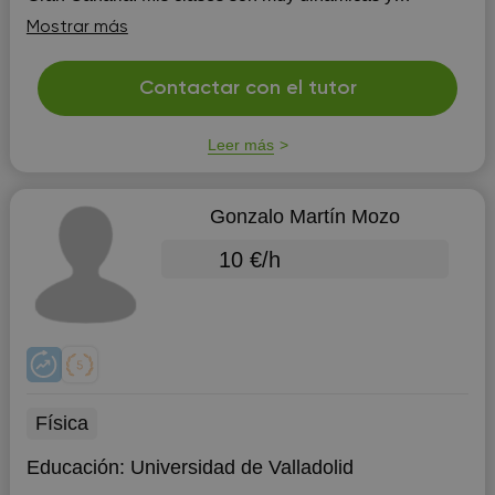
enfocadas a las necesidades particulares de cada
Mostrar más
estudiante. Me gusta preparar a mis estudiantes para
que obtengan la calific...
Contactar con el tutor
Leer más
Gonzalo Martín Mozo
10 €/h
Física
Educación:
Universidad de Valladolid