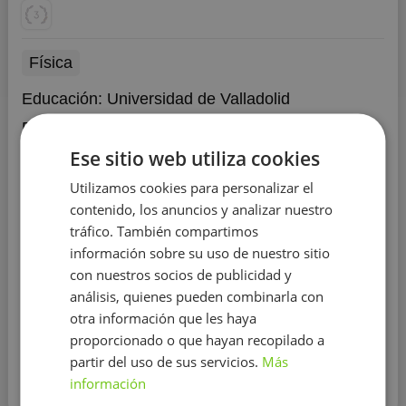
Física
Educación:
Universidad de Valladolid
Experiencia:
más de 2 años
Ese sitio web utiliza cookies
Soy Rodrigo, estudiante de física, doy clases de
matemáticas, física y química hasta nivel de
Utilizamos cookies para personalizar el
selectividad.
Soy Rodrigo, un estudiante de física.
contenido, los anuncios y analizar nuestro
Desde pequeño me han gustado las ciencias, y
tráfico. También compartimos
compartirlas con otras personas. Me gusta enseñar lo
información sobre su uso de nuestro sitio
que son las matemáticas o la física en realidad, más allá
de lo que se suele estudiar de forma estándar,
con nuestros socios de publicidad y
introduciendo ejemplos y anécdotas divertidas durante
análisis, quienes pueden combinarla con
Mostrar más
la cl...
otra información que les haya
proporcionado o que hayan recopilado a
Contactar con el tutor
partir del uso de sus servicios.
Más
información
Leer más